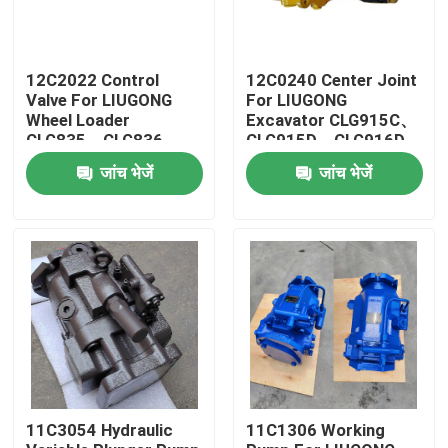
12C2022 Control
12C0240 Center Joint
Valve For LIUGONG
For LIUGONG
Wheel Loader
Excavator CLG915C、
CLG835、CLG836、
CLG915D、CLG916D
ZL30CN、ZL30E
CLG920D、CLG920E
जांच भेजें
जांच भेजें
CLG842、ZL40B
CLG922D
CLG850H、CLG855H
घर
उत्पादों
11C3054 Hydraulic
11C1306 Working
वीडियो