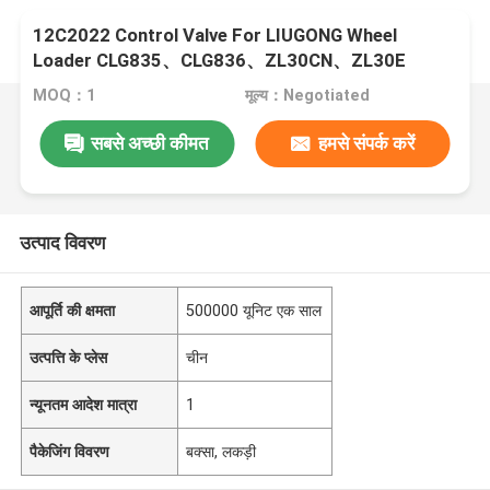
12C2022 Control Valve For LIUGONG Wheel
Loader CLG835、CLG836、ZL30CN、ZL30E
CLG842、ZL40B CLG850H、CLG855H
MOQ：1
मूल्य：Negotiated
सबसे अच्छी कीमत
हमसे संपर्क करें
उत्पाद विवरण
आपूर्ति की क्षमता
500000 यूनिट एक साल
उत्पत्ति के प्लेस
चीन
न्यूनतम आदेश मात्रा
1
पैकेजिंग विवरण
बक्सा, लकड़ी