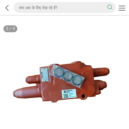
2
/
4