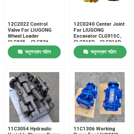
12C2022 Control
12C0240 Center Joint
Valve For LIUGONG
For LIUGONG
Wheel Loader
Excavator CLG915C、
CLG835、CLG836、
CLG915D、CLG916D
ZL30CN、ZL30E
CLG920D、CLG920E
অনুসন্ধান পাঠান
অনুসন্ধান পাঠান
CLG842、ZL40B
CLG922D
CLG850H、CLG855H
বাড়ি
পণ্য
11C3054 Hydraulic
11C1306 Working
ভিডিও