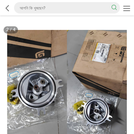
2
/
4