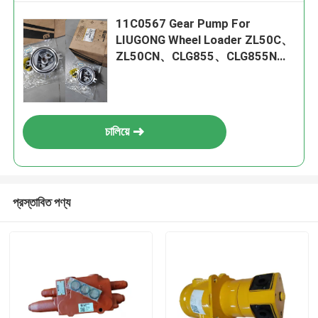
11C0567 Gear Pump For
LIUGONG Wheel Loader ZL50C、
ZL50CN、CLG855、CLG855N、
CLG856、CLG856H、CLG856III
চালিয়ে
প্রস্তাবিত পণ্য