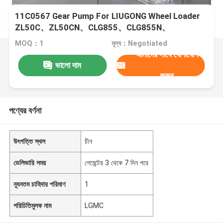
11C0567 Gear Pump For LIUGONG Wheel Loader
ZL50C、ZL50CN、CLG855、CLG855N、
CLG856、CLG856H、CLG856III
MOQ：1
মূল্য：Negotiated
আমাদের সাথে যোগাযোগ
ভালো দাম
করুন
পণ্যের বর্ণনা
উৎপত্তি স্থল
চীন
ডেলিভারি সময়
পেমেন্টের 3 থেকে 7 দিন পরে
ন্যূনতম চাহিদার পরিমাণ
1
পরিচিতিমুলক নাম
LGMC