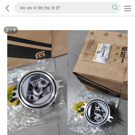
2
/
4