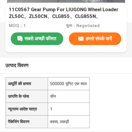
11C0567 Gear Pump For LIUGONG Wheel Loader
ZL50C、ZL50CN、CLG855、CLG855N、
CLG856、CLG856H、CLG856III
MOQ：1
मूल्य：Negotiated
सबसे अच्छी कीमत
हमसे संपर्क करें
उत्पाद विवरण
आपूर्ति की क्षमता
500000 यूनिट एक साल
उत्पत्ति के प्लेस
चीन
न्यूनतम आदेश मात्रा
1
पैकेजिंग विवरण
बक्सा, लकड़ी