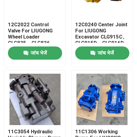
12C2022 Control
12C0240 Center Joint
Valve For LIUGONG
For LIUGONG
Wheel Loader
Excavator CLG915C、
CLG835、CLG836、
CLG915D、CLG916D
ZL30CN、ZL30E
CLG920D、CLG920E
जांच भेजें
जांच भेजें
CLG842、ZL40B
CLG922D
CLG850H、CLG855H
घर
उत्पादों
11C3054 Hydraulic
11C1306 Working
वीडियो