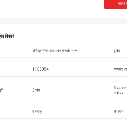
ভালো দ
যের বিবরণ
হাইড্রোলিক ভেরিয়েবল প্লঞ্জার পাম্প
ব্র্যান্ড
ল
11C3054
ব্যবসায় 
বিক্রয়োত
ন্টি
3 মাস
করা হয়
উপলব্ধ
উপাদান