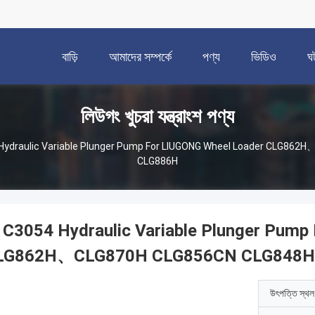
বাড়ি
আমাদের সম্পর্কে
পণ্য
ভিডিও
ঘ
লিউগং খুচরা যন্ত্রাংশ পণ্য
Hydraulic Variable Plunger Pump For LIUGONG Wheel Loader CLG86
CLG886H
1C3054 Hydraulic Variable Plunger Pump
LG862H、CLG870H CLG856CN CLG848
উৎপত্তি স্থল