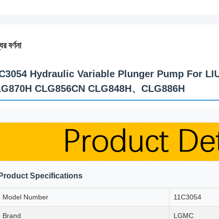
ের বর্ণনা
C3054 Hydraulic Variable Plunger Pump For
LG870H CLG856CN CLG848H、CLG886H
Product Specifications
Model Number
11C3054
Brand
LGMC