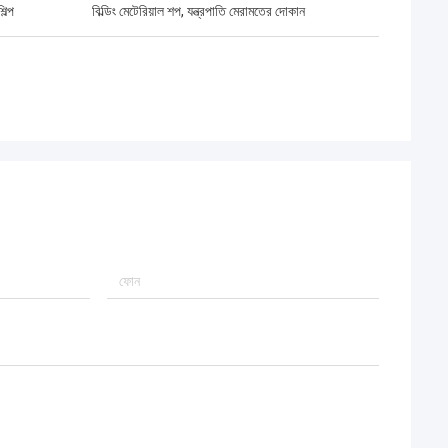
িল্প
বিল্ডিং মেটেরিয়াল শপ, যন্ত্রপাতি মেরামতের দোকান