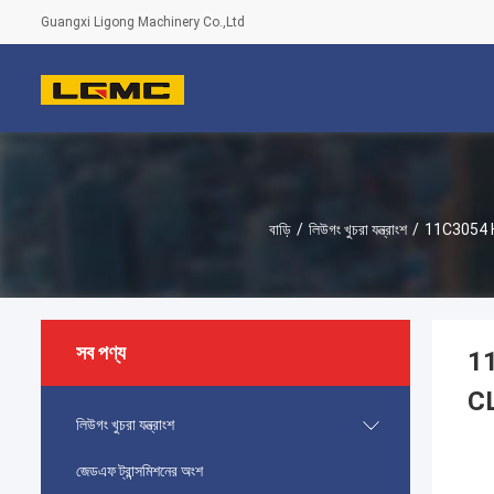
Guangxi Ligong Machinery Co.,Ltd
বাড়ি
/
লিউগং খুচরা যন্ত্রাংশ
/
11C3054 
সব পণ্য
1
C
লিউগং খুচরা যন্ত্রাংশ
জেডএফ ট্রান্সমিশনের অংশ