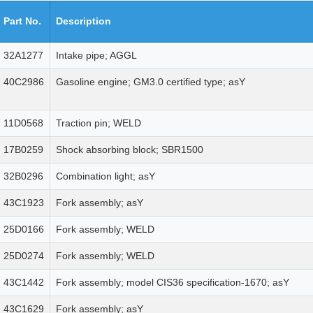
Part No.
Description
32A1277
Intake pipe; AGGL
40C2986
Gasoline engine; GM3.0 certified type; asY
11D0568
Traction pin; WELD
17B0259
Shock absorbing block; SBR1500
32B0296
Combination light; asY
43C1923
Fork assembly; asY
25D0166
Fork assembly; WELD
25D0274
Fork assembly; WELD
43C1442
Fork assembly; model CIS36 specification-1670; asY
43C1629
Fork assembly; asY