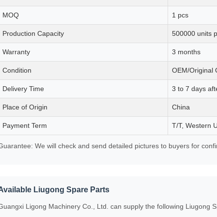
MOQ
1 pcs
Production Capacity
500000 units p
Warranty
3 months
Condition
OEM/Original 
Delivery Time
3 to 7 days af
Place of Origin
China
Payment Term
T/T, Western 
Guarantee: We will check and send detailed pictures to buyers for conf
Available Liugong Spare Parts
Guangxi Ligong Machinery Co., Ltd. can supply the following Liugong S