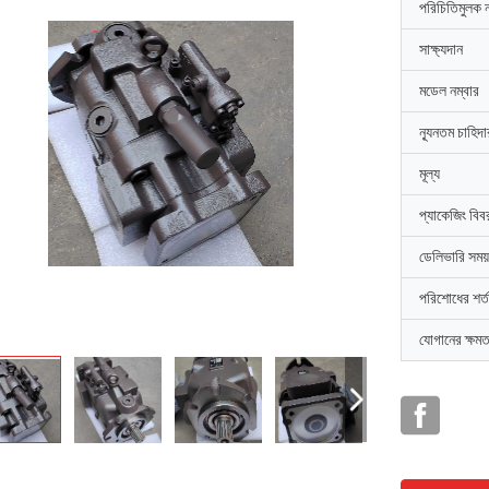
পরিচিতিমুলক 
সাক্ষ্যদান
মডেল নম্বার
ন্যূনতম চাহিদ
মূল্য
প্যাকেজিং বিব
ডেলিভারি সময়
পরিশোধের শর্ত
যোগানের ক্ষমত