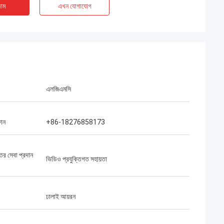
াম
এখন যোগাযোগ
এলজিএমসি
ফোন
+86-18276858173
্তর সেবা প্রদান
ভিডিও প্রযুক্তিগত সহায়তা
ঢালাই আয়রন