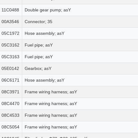
11C0488
Double gear pump; asY
00A3546
Connector; 35
05C1972
Hose assembly; asY
05C3162
Fuel pipe; asY
05C3163
Fuel pipe; asY
05E0142
Gearbox; asY
06C6171
Hose assembly; asY
08C3971
Frame wiring harness; asY
08C4470
Frame wiring harness; asY
08C4533
Frame wiring harness; asY
08C5054
Frame wiring harness; asY