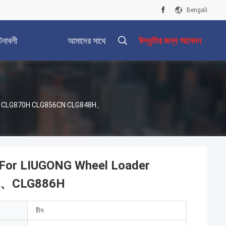
Bengali
টনাবলী
আমাদের সাথে
উদ্ধৃতির জন্য আবেদন
যোগাযোগ করুন
2H、CLG870H CLG856CN CLG848H、
 For LIUGONG Wheel Loader
H、CLG886H
চীন