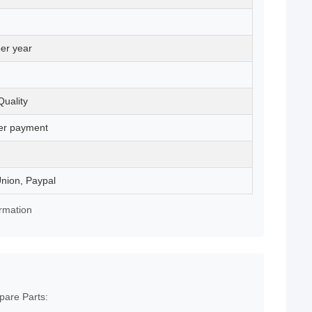
er year
Quality
ter payment
Union, Paypal
irmation
pare Parts: