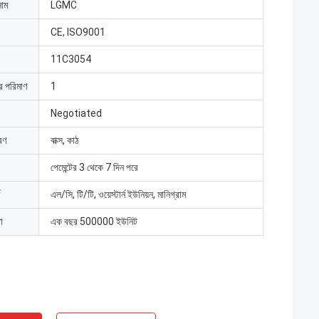
নাম
LGMC
CE, ISO9001
11C3054
ার পরিমাণ
1
Negotiated
রণ
বাক্স, কাঠ
পেমেন্টের 3 থেকে 7 দিন পরে
এল/সি, টি/টি, ওয়েস্টার্ন ইউনিয়ন, মানিগ্রাম
া
এক বছর 500000 ইউনিট