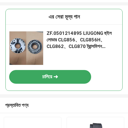
এর সেরা মূল্য পান
ZF.0501214895 LIUGONG হুইল
লোডার CLG856、CLG856H、
CLG862、CLG870 ট্রান্সমিশন
4WG180 4WG200 6WG180
3WG190 এর জন্য ট্রান্সমিশন গিয়ার পাম্প
চালিয়ে
প্রস্তাবিত পণ্য