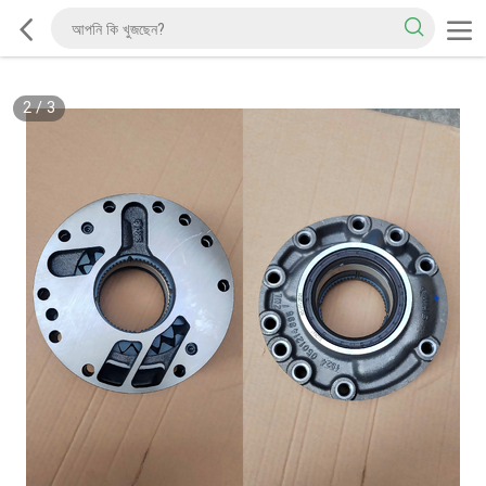
2
/
3