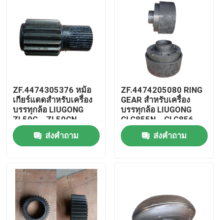
ZF.4474305376 หม้อ
ZF.4474205080 RING
เกียร์แดดสําหรับเครื่อง
GEAR สําหรับเครื่อง
บรรทุกล้อ LIUGONG
บรรทุกล้อ LIUGONG
ZL50C、ZL50CN、
CLG855N、CLG856、
850H、
CLG856H、CLG835、
ส่งคำถาม
ส่งคำถาม
855855N856、856H
CLG842 เครื่องขนส่ง
LW500F、LW500K
4WG180/4WG200
บ้าน
LG953、LG956
LG855B、LG855N
สินค้า
วิดีโอ