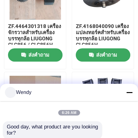
เกี่ยวกับเรา
ZF.4464301318 เครื่อง
ZF.4168040090 เครื่อง
จักรวาลสําหรับเครื่อง
แปลงทอร์คสําหรับเครื่อง
ทัวร์โรงงาน
บรรทุกล้อ LIUGONG
บรรทุกล้อ LIUGONG
CLG856 / CLG856H
CLG856H、
CLG862 / CLG862H
CLG862H、
ส่งคำถาม
ส่งคำถาม
ควบคุมคุณภาพ
CLG870 / CLG870H
CLG870H、CLG886H
CLG50D การส่ง
เครื่องส่ง 4WG200、
4WG180 & 4WG200 ซีรี
4WG210、4BP230
ติดต่อเรา
Wendy
ข่าว
6:26 AM
กรณี
Good day, what product are you looking 
for?
ZF.0501214895 ปั๊ม
ZF.0501211422
บล็อก