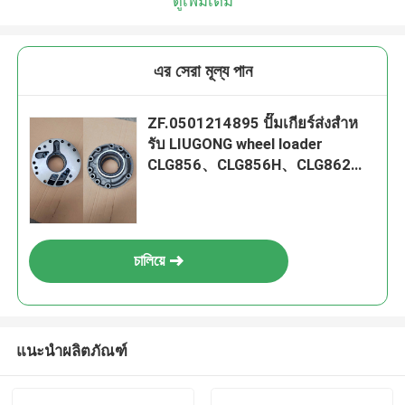
ดูเพิ่มเติม
এর সেরা মূল্য পান
ZF.0501214895 ปั๊มเกียร์ส่งสําห
รับ LIUGONG wheel loader
CLG856、CLG856H、CLG862、
CLG870 การส่ง 4WG180 4WG200
6WG180 3WG190
চালিয়ে
แนะนำผลิตภัณฑ์