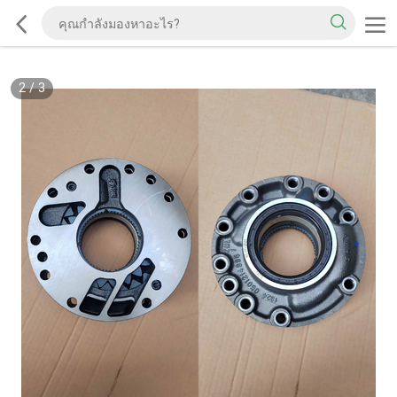
2
/
3