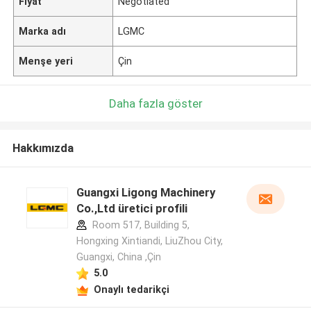
Fiyat
Negotiated
Marka adı
LGMC
Menşe yeri
Çin
Daha fazla göster
Hakkımızda
Guangxi Ligong Machinery
Co.,Ltd üretici profili
Room 517, Building 5,
Hongxing Xintiandi, LiuZhou City,
Guangxi, China ,Çin
5.0
Onaylı tedarikçi