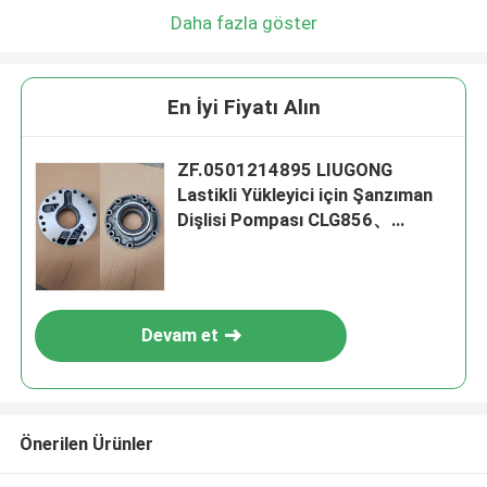
Daha fazla göster
En İyi Fiyatı Alın
ZF.0501214895 LIUGONG
Lastikli Yükleyici için Şanzıman
Dişlisi Pompası CLG856、
CLG856H、CLG862、CLG870
Şanzıman 4WG180 4WG200
6WG180 3WG190
Devam et
Önerilen Ürünler