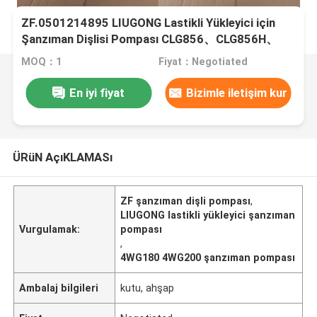
ZF.0501214895 LIUGONG Lastikli Yükleyici için
Şanzıman Dişlisi Pompası CLG856、CLG856H、
CLG862、CLG870 Şanzıman 4WG180 4WG200
MOQ：1
Fiyat：Negotiated
6WG180 3WG190
En iyi fiyat
Bizimle iletişim kur
ÜRüN AçıKLAMASı
ZF şanzıman dişli pompası
,
LIUGONG lastikli yükleyici şanzıman
Vurgulamak:
pompası
,
4WG180 4WG200 şanzıman pompası
Ambalaj bilgileri
kutu, ahşap