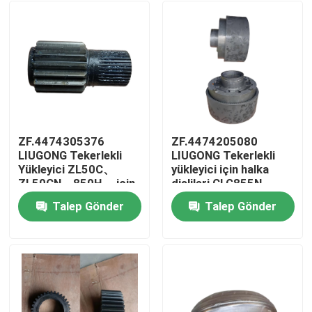
ZF.4474305376
ZF.4474205080
LIUGONG Tekerlekli
LIUGONG Tekerlekli
Yükleyici ZL50C、
yükleyici için halka
ZL50CN、850H、 için
dişlileri CLG855N、
Güneş Düğmesi
CLG856、CLG856H、
Talep Gönder
Talep Gönder
Çubuğu855855N856、
CLG835、CLG842
Ev
856H LW500F、
4WG180/4WG200
LW500K LG953、
şanzıman
LG956 LG855B、
Ürünler
LG855N
videolar