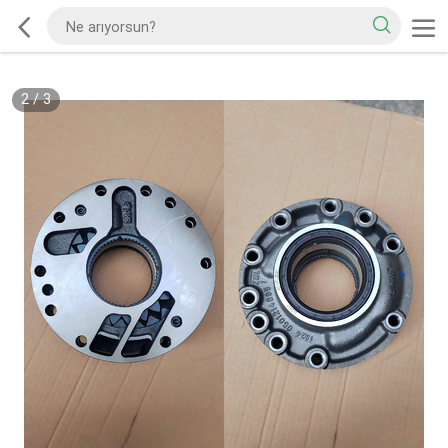
2
/
3