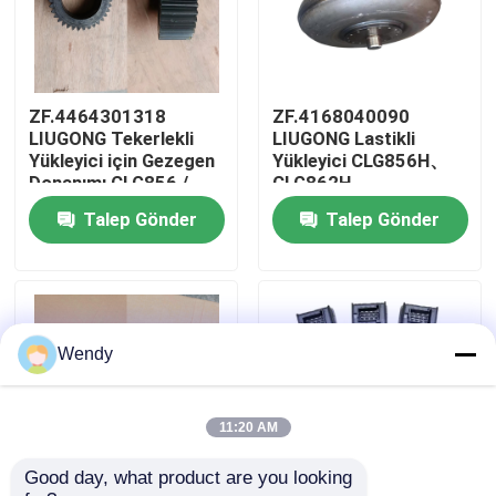
Hakkımızda
ZF.4464301318
ZF.4168040090
Fabrika turu
LIUGONG Tekerlekli
LIUGONG Lastikli
Yükleyici için Gezegen
Yükleyici CLG856H、
Donanımı CLG856 /
CLG862H、
Kalite kontrol
CLG856H CLG862 /
CLG870H、CLG886H
Talep Gönder
Talep Gönder
CLG862H CLG870 /
Şanzıman 4WG200、
CLG870H CLG50D
4WG210、4BP230
4WG180 & 4WG200
için Tork Konvertörü
Bize Ulaşın
Serisi
Haberler
Wendy
Vakalar
11:20 AM
Good day, what product are you looking 
Blog