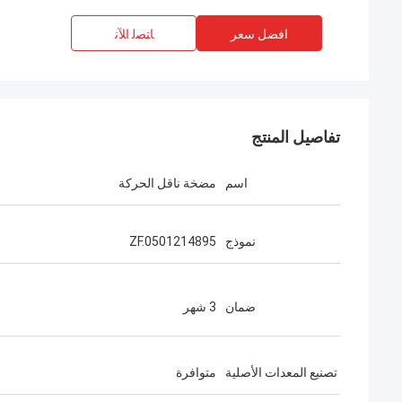
افضل سعر
ﺎﺘﺼﻟ ﺍﻶﻧ
تفاصيل المنتج
اسم
مضخة ناقل الحركة
نموذج
ZF.0501214895
ضمان
3 شهر
تصنيع المعدات الأصلية
متوافرة