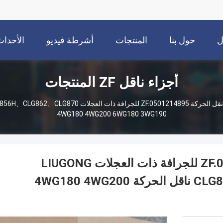
ل
حول بنا
المنتجات
أشرطة فيديو
الأحداث
أجزاء ناقل ZF المنتجات
4WG180 4WG200 6WG180 3WG190
مضخة تروس نقل الحركة ZF.0501214895 للجرافة ذات العجلات LIUGONG
CLG856、CLG856H、CLG862、CLG870 ناقل الحركة 4WG180 4WG200