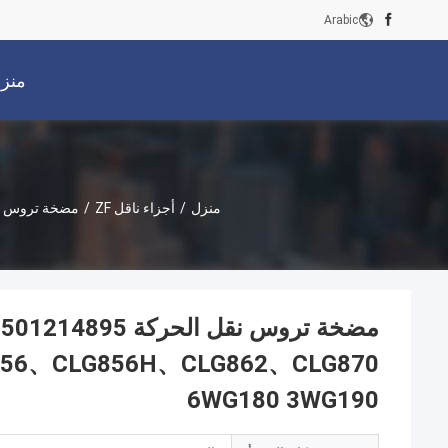
Arabic
منز
منزل
/
أجزاء ناقل ZF
/
6WG180 3WG190