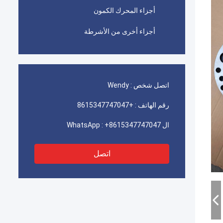
أجزاء المحرك الكمون
أجزاء أخرى من الأشرطة
اتصل شخص :
Wendy
رقم الهاتف :
+8615347747047
ال WhatsApp :
+8615347747047
اتصل