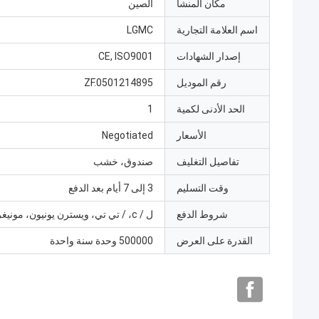
مكان المنشأ
الصين
اسم العلامة التجارية
LGMC
إصدار الشهادات
CE, ISO9001
رقم الموديل
ZF.0501214895
الحد الأدنى لكمية
1
الأسعار
Negotiated
تفاصيل التغليف
صندوق، خشب
وقت التسليم
3 إلى 7 أيام بعد الدفع
شروط الدفع
ل / c، / تي تي، ويسترن يونيون، مونيغرام
القدرة على العرض
500000 وحدة سنة واحدة