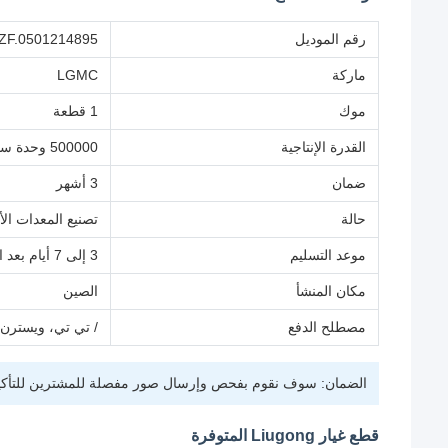
رقم الموديل
ZF.0501214895
ماركة
LGMC
موك
1 قطعة
القدرة الإنتاجية
500000 وحدة سنويا
ضمان
3 أشهر
حالة
تصنيع المعدات الأ
موعد التسليم
3 إلى 7 أيام بعد الدفع
مكان المنشأ
الصين
مصطلح الدفع
/ تي تي، ويسترن ي
الضمان: سوف نقوم بفحص وإرسال صور مفصلة للمشترين للتأكي
قطع غيار Liugong المتوفرة