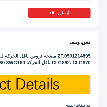
أرسل رسالة
منتوج وصف
CLG862، CLG870 ناقل الحركة 4WG180 4WG200 6WG180 3WG190
مواصفات المنتج