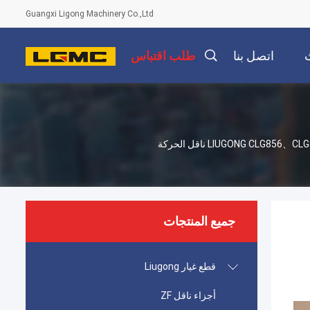
Guangxi Ligong Machinery Co.,Ltd
اتصل بنا
طلب اقتباس
مضخة تروس نقل الحركة ZF.0501214895 للجرافة ذات العجلات LIUGONG CLG856、CLG856H、CLG862、CLG870 ناقل الحركة
جميع المنتجات
قطع غيار Liugong
أجزاء ناقل ZF