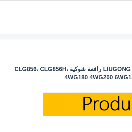
ZF.0501214895 مضخة تروس ناقل الحركة لـ LIUGONG رافعة شوكية CLG856، CLG856H،