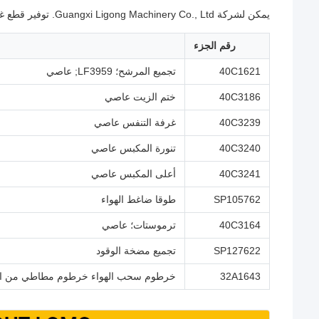
يمكن لشركة Guangxi Ligong Machinery Co., Ltd. توفير قطع غيار Liugong التالية:
رقم الجزء
40C1621
تجميع المرشح؛ LF3959; عاصي
40C3186
ختم الزيت عاصي
40C3239
غرفة التنفس عاصي
40C3240
تنورة المكبس عاصي
40C3241
أعلى المكبس عاصي
SP105762
طوقا ضاغط الهواء
40C3164
ترموستات؛ عاصي
SP127622
تجميع مضخة الوقود
32A1643
خرطوم سحب الهواء خرطوم مطاطي من ا