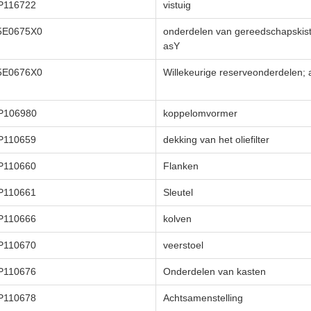
P116722
vistuig
5E0675X0
onderdelen van gereedschapskist
asY
5E0676X0
Willekeurige reserveonderdelen;
P106980
koppelomvormer
P110659
dekking van het oliefilter
P110660
Flanken
P110661
Sleutel
P110666
kolven
P110670
veerstoel
P110676
Onderdelen van kasten
P110678
Achtsamenstelling