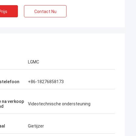
rijs
Contact Nu
LGMC
fstelefoon
+86-18276858173
e na verkoop
Videotechnische ondersteuning
nd
aal
Gietijzer