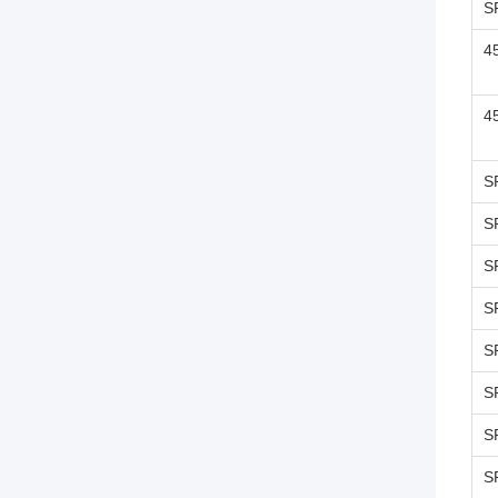
S
4
4
S
S
S
S
S
S
S
S