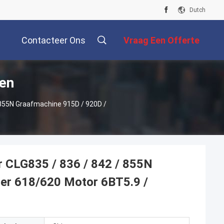
Dutch
Contacteer Ons
Vraag Een Offerte
en
Aan
 855N Graafmachine 915D / 920D /
 CLG835 / 836 / 842 / 855N
ler 618/620 Motor 6BT5.9 /