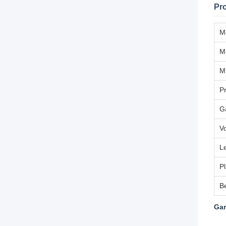
Pro
M
M
M
Pr
G
V
L
P
B
Gar