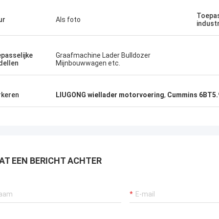
Toepas
ur
Als foto
indust
passelijke
Graafmachine Lader Bulldozer
ellen
Mijnbouwwagen etc.
keren
LIUGONG wiellader motorvoering
,
Cummins 6BT5.
AT EEN BERICHT ACHTER