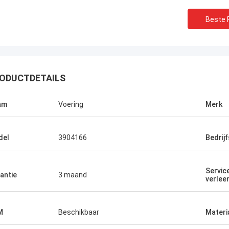
Beste P
ODUCTDETAILS
am
Voering
Merk
del
3904166
Bedrij
Servic
antie
3 maand
verlee
M
Beschikbaar
Materi