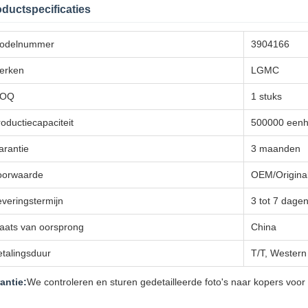
ductspecificaties
odelnummer
3904166
erken
LGMC
OQ
1 stuks
oductiecapaciteit
500000 eenh
arantie
3 maanden
oorwaarde
OEM/Original
everingstermijn
3 tot 7 dagen
laats van oorsprong
China
etalingsduur
T/T, Western
antie:
We controleren en sturen gedetailleerde foto's naar kopers voor 