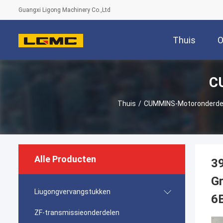
Guangxi Ligong Machinery Co.,Ltd
Thuis
O
C
Thuis
/
CUMMINS-Motoronderde
Alle Producten
39
Gr
Liugongvervangstukken
6
ZF-transmissieonderdelen