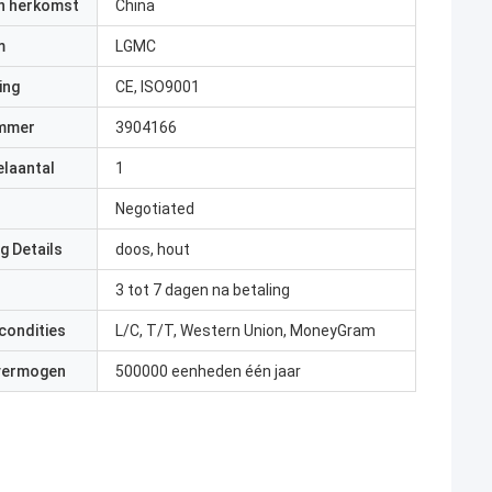
an herkomst
China
m
LGMC
ing
CE, ISO9001
mmer
3904166
elaantal
1
Negotiated
g Details
doos, hout
3 tot 7 dagen na betaling
condities
L/C, T/T, Western Union, MoneyGram
 vermogen
500000 eenheden één jaar