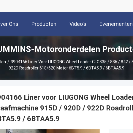
ver Ons
Producten
Video's
Evenementen
UMMINS-Motoronderdelen Product
len
/
3904166 Liner Voor LIUGONG Wheel Loader CLG835 / 836 / 842 /
922D Roadroller 618/620 Motor 6BT5.9 / 6BTA5.9 / 6BTAA5.9
04166 Liner voor LIUGONG Wheel Loader
aafmachine 915D / 920D / 922D Roadrol
BTA5.9 / 6BTAA5.9