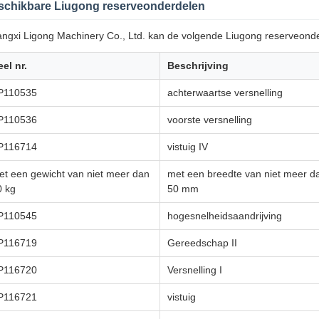
schikbare Liugong reserveonderdelen
ngxi Ligong Machinery Co., Ltd. kan de volgende Liugong reserveonde
el nr.
Beschrijving
P110535
achterwaartse versnelling
P110536
voorste versnelling
P116714
vistuig IV
et een gewicht van niet meer dan
met een breedte van niet meer d
0 kg
50 mm
P110545
hogesnelheidsaandrijving
P116719
Gereedschap II
P116720
Versnelling I
P116721
vistuig