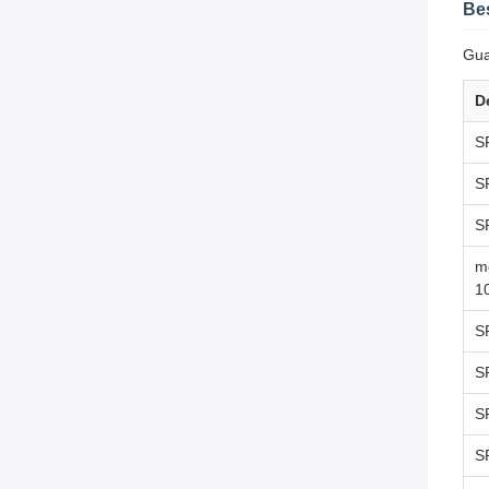
Be
Gua
De
S
S
S
m
1
S
S
S
S