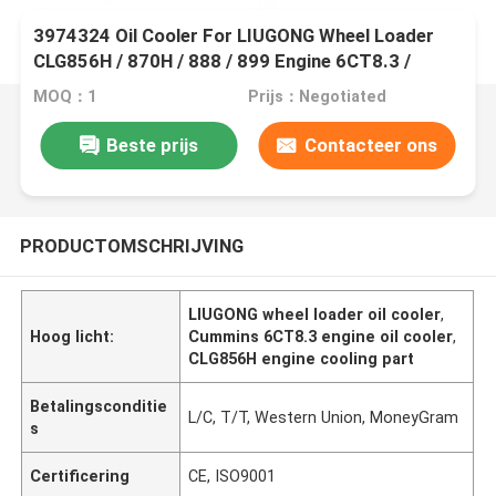
3974324 Oil Cooler For LIUGONG Wheel Loader
CLG856H / 870H / 888 / 899 Engine 6CT8.3 /
6CTA8.3 ISL9 / QSL9
MOQ：1
Prijs：Negotiated
Beste prijs
Contacteer ons
PRODUCTOMSCHRIJVING
LIUGONG wheel loader oil cooler
,
Hoog licht:
Cummins 6CT8.3 engine oil cooler
,
CLG856H engine cooling part
Betalingsconditie
L/C, T/T, Western Union, MoneyGram
s
Certificering
CE, ISO9001