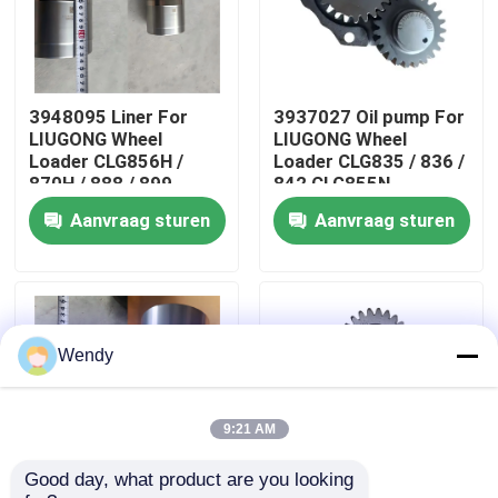
Ongeveer ons
3948095 Liner For
3937027 Oil pump For
Fabrieksreis
LIUGONG Wheel
LIUGONG Wheel
Loader CLG856H /
Loader CLG835 / 836 /
870H / 888 / 899
842 CLG855N
Kwaliteitscontrole
Excavator 939E/945E
Excavator 908C /
Aanvraag sturen
Aanvraag sturen
Engine 6CT8.3 /
910E / 915D Engine
6CTA8.3 / 6CTAA8.3
QSB3.9 / ISB4.5
Contacteer ons
Nieuws
Wendy
Gevallen
9:21 AM
Good day, what product are you looking 
bloggen