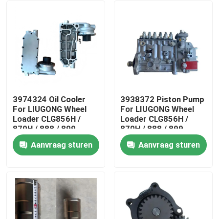
3974324 Oil Cooler
3938372 Piston Pump
For LIUGONG Wheel
For LIUGONG Wheel
Loader CLG856H /
Loader CLG856H /
870H / 888 / 899
870H / 888 / 899
Engine 6CT8.3 /
Excavator 925D /
Aanvraag sturen
Aanvraag sturen
6CTA8.3 ISL9 / QSL9
930D / 936D Engine
Huis
6D114 QSC8.3
Producten
Video's