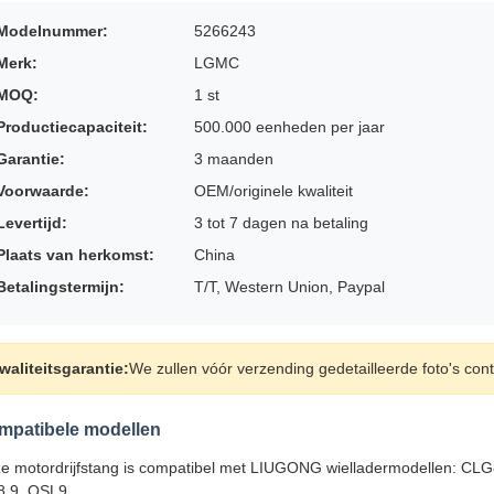
Modelnummer:
5266243
Merk:
LGMC
MOQ:
1 st
Productiecapaciteit:
500.000 eenheden per jaar
Garantie:
3 maanden
Voorwaarde:
OEM/originele kwaliteit
Levertijd:
3 tot 7 dagen na betaling
Plaats van herkomst:
China
Betalingstermijn:
T/T, Western Union, Paypal
waliteitsgarantie:
We zullen vóór verzending gedetailleerde foto's cont
mpatibele modellen
e motordrijfstang is compatibel met LIUGONG wielladermodellen: 
8.9, QSL9.