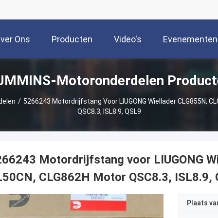
ver Ons
Producten
Video's
Evenementen
UMMINS-Motoronderdelen Product
delen
/
5266243 Motordrijfstang Voor LIUGONG Wiellader CLG855N, C
QSC8.3, ISL8.9, QSL9
266243 Motordrijfstang voor LIUGONG W
L50CN, CLG862H Motor QSC8.3, ISL8.9,
Plaats v