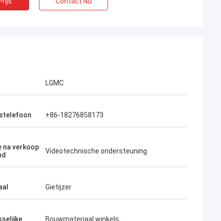
rijs
Contact Nu
LGMC
fstelefoon
+86-18276858173
e na verkoop
Videotechnische ondersteuning
nd
aal
Gietijzer
selijke
Bouwmateriaal winkels,