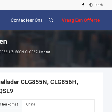
Dutch
Contacteer Ons
Vraag Een Offerte
en
Aan
LG856H, ZL50CN, CLG862H Motor
iellader CLG855N, CLG856H,
 QSL9
an herkomst
China