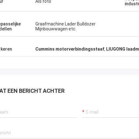
ur
Als foto
indust
passelijke
Graafmachine Lader Bulldozer
ellen
Mijnbouwwagen etc.
keren
Cummins motorverbindingsstaaf
,
LIUGONG laadma
AT EEN BERICHT ACHTER