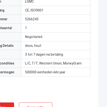
m
LGMC
ing
CE, ISO9001
mmer
5266243
elaantal
1
Negotiated
g Details
doos, hout
3 tot 7 dagen na betaling
condities
L/C, T/T, Western Union, MoneyGram
 vermogen
500000 eenheden één jaar