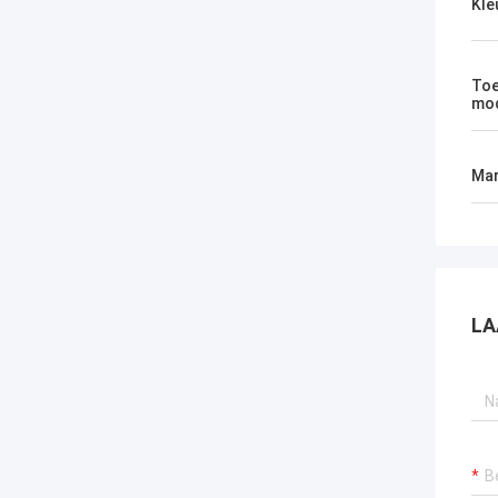
Kle
Toe
mod
Mar
LA