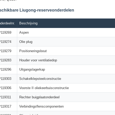
schikbare Liugong-reserveonderdelen
derdeelnr.
Beschrijving
119269
Aspen
119274
Olie plug
119279
Positioneringsbout
119283
Houder voor ventilatiedop
119296
Uitgangslagerkap
119303
Schakelklepsteelconstructie
119306
Voorste II oliekeerbuisconstructie
119311
Rechter buigplaatonderdeel
119317
Verbindingsflenscomponenten