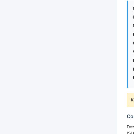
K
Co
Dez
ISL