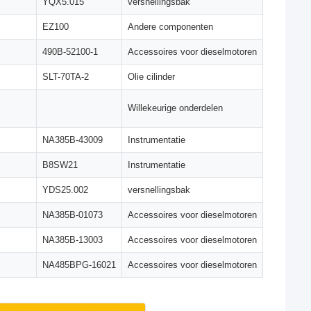
YQX5.015
versnellingsbak
EZ100
Andere componenten
490B-52100-1
Accessoires voor dieselmotoren
SLT-70TA-2
Olie cilinder
Willekeurige onderdelen
NA385B-43009
Instrumentatie
B8SW21
Instrumentatie
YDS25.002
versnellingsbak
NA385B-01073
Accessoires voor dieselmotoren
NA385B-13003
Accessoires voor dieselmotoren
NA485BPG-16021
Accessoires voor dieselmotoren