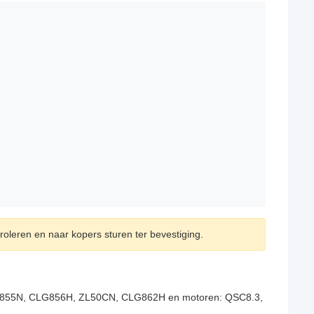
roleren en naar kopers sturen ter bevestiging.
CLG855N, CLG856H, ZL50CN, CLG862H en motoren: QSC8.3,