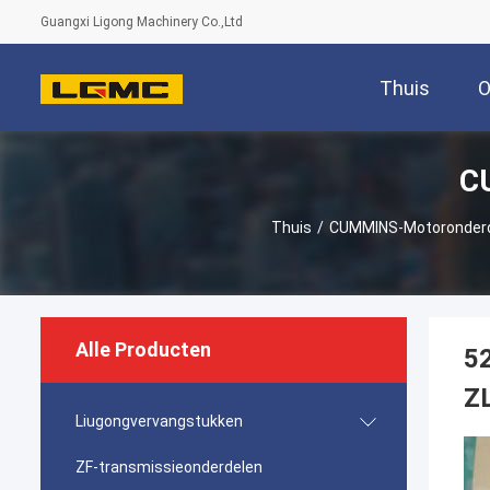
Guangxi Ligong Machinery Co.,Ltd
Thuis
O
C
Thuis
/
CUMMINS-Motoronder
Alle Producten
5
Z
Liugongvervangstukken
ZF-transmissieonderdelen