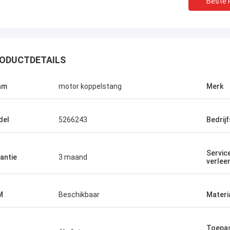
Beste P
ODUCTDETAILS
am
motor koppelstang
Merk
del
5266243
Bedrij
Servic
antie
3 maand
verlee
M
Beschikbaar
Materi
Toepas