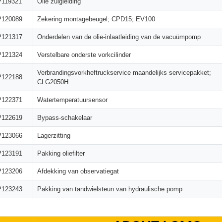
119321
Olie zuigleiding
120089
Zekering montagebeugel; CPD15; EV100
121317
Onderdelen van de olie-inlaatleiding van de vacuümpomp
121324
Verstelbare onderste vorkcilinder
Verbrandingsvorkheftruckservice maandelijks servicepakket;
122188
CLG2050H
122371
Watertemperatuursensor
122619
Bypass-schakelaar
123066
Lagerzitting
123191
Pakking oliefilter
123206
Afdekking van observatiegat
123243
Pakking van tandwielsteun van hydraulische pomp