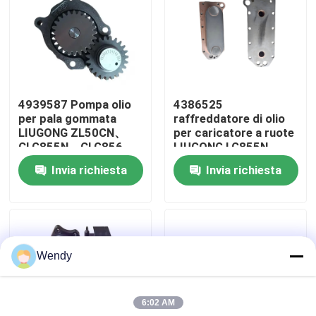
Circa noi
Giro della fabbrica
4939587 Pompa olio
4386525
per pala gommata
raffreddatore di olio
Controllo di qualità
LIUGONG ZL50CN、
per caricatore a ruote
CLG855N、CLG856、
LIUGONG LG855N、
CLG856H LW500KL
CLG856H、ZL50CN
Invia richiesta
Invia richiesta
Contattici
Escavatore
escavatore
CLG922LC、CLG925LC
CLG936LC、CLG939LC
Motore 6C8.3、
6CT8.3、ISC8.3、
Notizie
QSC8.3
Wendy
Casi
6:02 AM
Blog