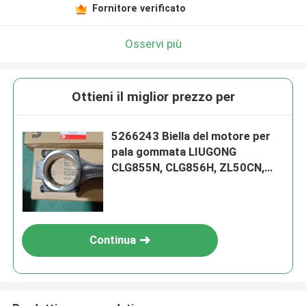
Fornitore verificato
Osservi più
Ottieni il miglior prezzo per
5266243 Biella del motore per
pala gommata LIUGONG
CLG855N, CLG856H, ZL50CN,
CLG862H Motore QSC8.3,
ISL8.9, QSL9
Continua