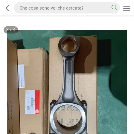
3
/
4