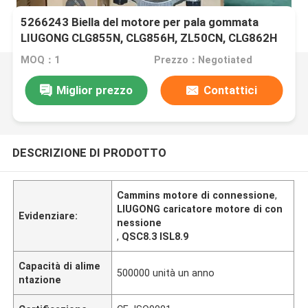
5266243 Biella del motore per pala gommata
LIUGONG CLG855N, CLG856H, ZL50CN, CLG862H
Motore QSC8.3, ISL8.9, QSL9
MOQ：1
Prezzo：Negotiated
Miglior prezzo
Contattici
DESCRIZIONE DI PRODOTTO
Cammins motore di connessione
,
LIUGONG caricatore motore di con
Evidenziare:
nessione
,
QSC8.3 ISL8.9
Capacità di alime
500000 unità un anno
ntazione