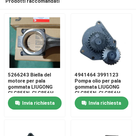
Prodotti raccomandati
5266243 Biella del
4941464 3991123
motore per pala
Pompa olio per pala
gommata LIUGONG
gommata LIUGONG
CLG855N, CLG856H,
CLG855N, CLG856H,
Casa
ZL50CN, CLG862H
CLG862H Motore
Invia richiesta
Invia richiesta
Motore QSC8.3,
6CT8.3, 6C8.3,
ISL8.9, QSL9
ISC8.3, QSC8.3,
Prodotti
ISL8.9
Video