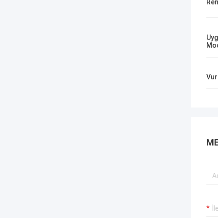
Ren
Uyg
Mod
Vur
ME