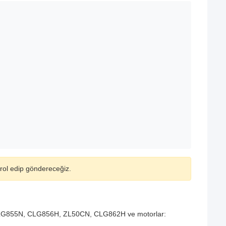
ntrol edip göndereceğiz.
r: CLG855N, CLG856H, ZL50CN, CLG862H ve motorlar: