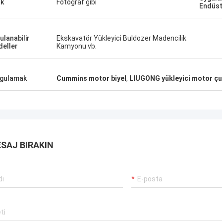
k
Fotoğraf gibi
Endüst
ulanabilir
Ekskavatör Yükleyici Buldozer Madencilik
eller
Kamyonu vb.
gulamak
Cummins motor biyel
,
LIUGONG yükleyici motor ç
SAJ BIRAKIN