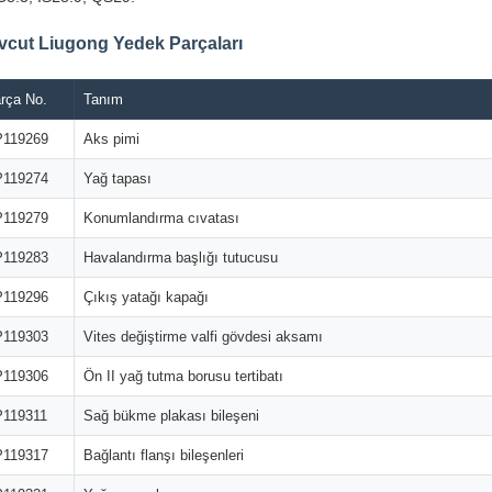
vcut Liugong Yedek Parçaları
rça No.
Tanım
119269
Aks pimi
119274
Yağ tapası
119279
Konumlandırma cıvatası
119283
Havalandırma başlığı tutucusu
119296
Çıkış yatağı kapağı
119303
Vites değiştirme valfi gövdesi aksamı
119306
Ön II yağ tutma borusu tertibatı
119311
Sağ bükme plakası bileşeni
119317
Bağlantı flanşı bileşenleri