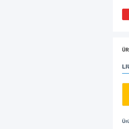
ÜR
LI
Ürü