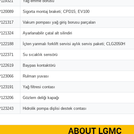
119321
Yağ emme borusu
120089
Sigorta montaj braketi; CPD15; EV100
121317
Vakum pompası yağ giriş borusu parçaları
121324
Ayarlanabilir çatal alt silindiri
122188
İçten yanmalı forklift servisi aylık servis paketi; CLG2050H
122371
Su sıcaklık sensörü
122619
Baypas kontaktörü
123066
Rulman yuvası
123191
Yağ filtresi contası
123206
Gözlem deliği kapağı
123243
Hidrolik pompa dişlisi destek contası