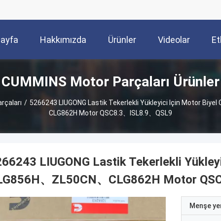
Sayfa
Hakkımızda
Ürünler
Videolar
Et
CUMMINS Motor Parçaları Ürünler
rçaları
/
5266243 LIUGONG Lastik Tekerlekli Yükleyici Için Motor 
CLG862H Motor QSC8.3、ISL8.9、QSL9
66243 LIUGONG Lastik Tekerlekli Yükley
LG856H、ZL50CN、CLG862H Motor QSC
Menşe yer