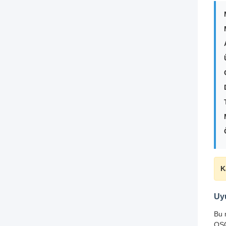
K
Uy
Bu 
QSC