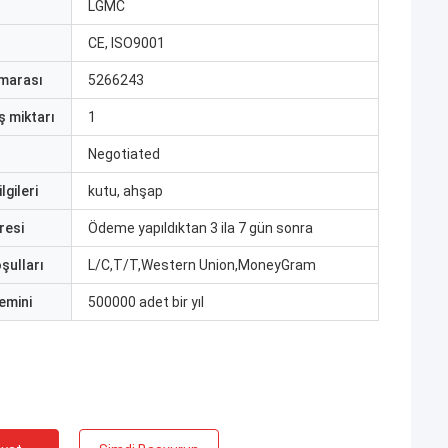
ı
LGMC
CE, ISO9001
marası
5266243
ş miktarı
1
Negotiated
lgileri
kutu, ahşap
resi
Ödeme yapıldıktan 3 ila 7 gün sonra
şulları
L/C,T/T,Western Union,MoneyGram
emini
500000 adet bir yıl