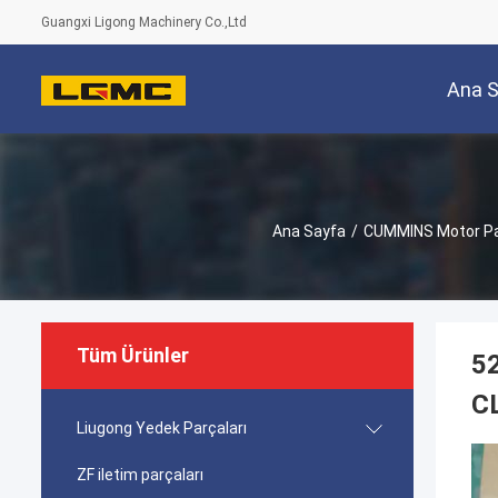
Guangxi Ligong Machinery Co.,Ltd
Ana 
Ana Sayfa
/
CUMMINS Motor Pa
Tüm Ürünler
52
C
Liugong Yedek Parçaları
ZF iletim parçaları