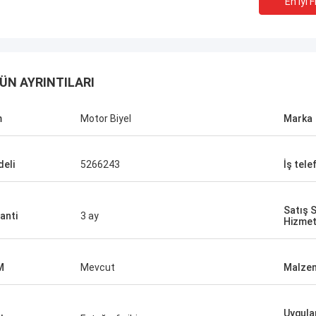
En Iyi F
ÜN AYRINTILARI
m
Motor Biyel
Marka
eli
5266243
İş tele
Satış 
anti
3 ay
Hizmet
M
Mevcut
Malze
Uygulan