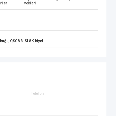
riler
Vekileri
ubuğu
,
QSC8.3 ISL8.9 biyel