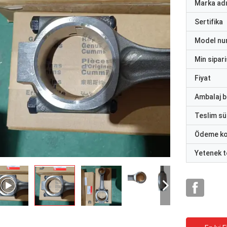
Marka ad
Sertifika
Model nu
Min sipari
Fiyat
Ambalaj bi
Teslim sü
Ödeme ko
Yetenek t