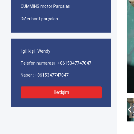
CUMMINS motor Parçaları
Diğer bant parçaları
İlgili kişi :
Wendy
Telefon numarası :
+8615347747047
Naber :
+8615347747047
İletişim