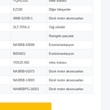
YQX5.015
vites kutusu
EZ100
Diğer bileşenler
490B-52100-1
Dizel motor aksesuarları
SLT-70TA-2
Yağ silindiri
Rastgele parçalar
NA385B-43009
Enstrümantasyon
B8SW21
Enstrümantasyon
YDS25.002
vites kutusu
NA385B-01073
Dizel motor aksesuarları
NA385B-13003
Dizel motor aksesuarları
NA485BPG-16021
Dizel motor aksesuarları