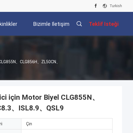
Turkish
kinlikler
Bizimle Iletişim
Teklif Isteği
Kur
Biyel CLG855N、CLG856H、ZL50CN、
ici için Motor Biyel CLG855N、
8.3、ISL8.9、QSL9
i
Çin