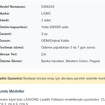
Model Numarası:
5266243
Marka:
LGMC
Adedi:
1 adet
Üretim kapasitesi:
Yılda 500000 adet
Garanti:
3 ay
Durum:
OEM/Orijinal Kalite
Teslimat süresi:
Ödeme yapıldıktan 3 ila 7 gün sonra
Menşe Yeri:
Çin
Ödeme Süresi:
Banka havalesi, Western Union, Paypal
alite Garantisi:
Sevkiyat öncesi onay için alıcılara ayrıntılı resimler ko
umlu Modeller
motor biyel kolu LIUGONG Lastikli Yükleyici modelleriyle uyumludu
8.3, ISL8.9, QSL9.