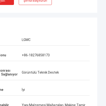
iyat
Şimdi Başvurun
LGMC
fonu
+86-18276858173
Sonrası
Görüntülü Teknik Destek
 Sağlanıyor
me
İyi
abilir
Yapı Malzemesi Mağazaları, Makine Tamir