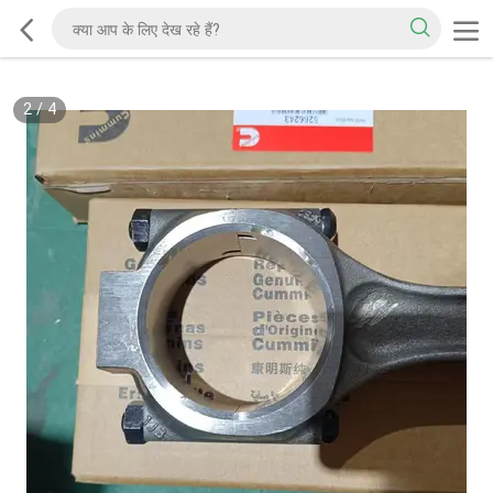
2
/
4