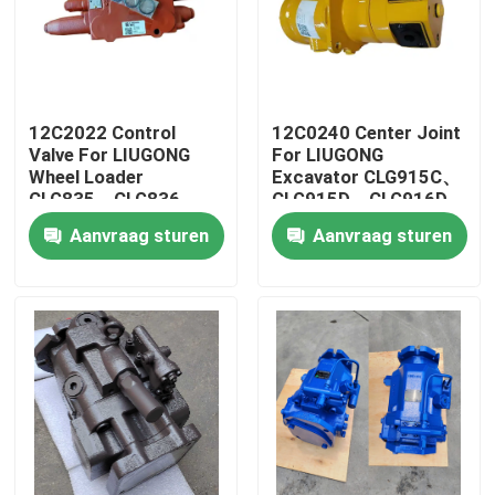
12C2022 Control
12C0240 Center Joint
Valve For LIUGONG
For LIUGONG
Wheel Loader
Excavator CLG915C、
CLG835、CLG836、
CLG915D、CLG916D
ZL30CN、ZL30E
CLG920D、CLG920E
Aanvraag sturen
Aanvraag sturen
CLG842、ZL40B
CLG922D
CLG850H、CLG855H
Huis
Producten
Video's