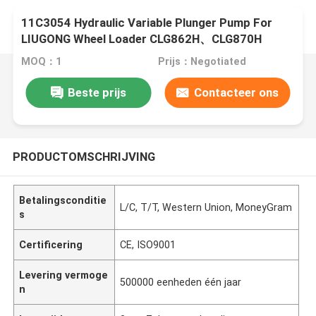
11C3054 Hydraulic Variable Plunger Pump For
LIUGONG Wheel Loader CLG862H、CLG870H
CLG856CN CLG848H、CLG886H
MOQ：1
Prijs：Negotiated
Beste prijs
Contacteer ons
PRODUCTOMSCHRIJVING
Betalingsconditie
L/C, T/T, Western Union, MoneyGram
s
Certificering
CE, ISO9001
Levering vermoge
500000 eenheden één jaar
n