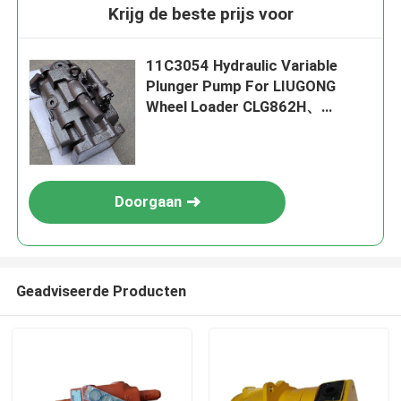
Krijg de beste prijs voor
11C3054 Hydraulic Variable
Plunger Pump For LIUGONG
Wheel Loader CLG862H、
CLG870H CLG856CN CLG848H、
CLG886H
Doorgaan
Geadviseerde Producten