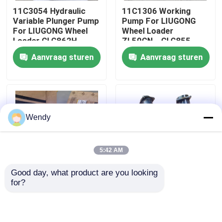
11C3054 Hydraulic
11C1306 Working
Variable Plunger Pump
Pump For LIUGONG
Ongeveer ons
For LIUGONG Wheel
Wheel Loader
Loader CLG862H、
ZL50CN、CLG855、
CLG870H CLG856CN
CLG855N、CLG856
Aanvraag sturen
Aanvraag sturen
Fabrieksreis
CLG848H、CLG886H
CLG850H、
CLG855H、ZL50G
Kwaliteitscontrole
Wendy
Contacteer ons
5:42 AM
Nieuws
Good day, what product are you looking 
for?
11C0567 Gear Pump
08D7908 Exhaust Pipe
Gevallen
For LIUGONG Wheel
For LIUGONG
Loader ZL50C、
Excavator CLG907D /
ZL50CN、CLG855、
907C CLG908C /
bloggen