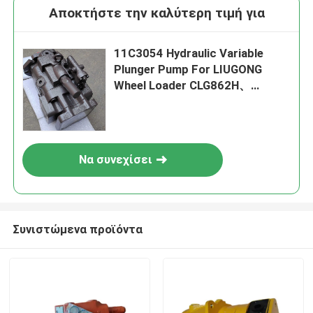
Αποκτήστε την καλύτερη τιμή για
11C3054 Hydraulic Variable
Plunger Pump For LIUGONG
Wheel Loader CLG862H、
CLG870H CLG856CN CLG848H、
CLG886H
Να συνεχίσει
Συνιστώμενα προϊόντα