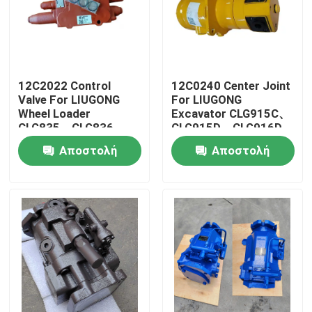
12C2022 Control
12C0240 Center Joint
Valve For LIUGONG
For LIUGONG
Wheel Loader
Excavator CLG915C、
CLG835、CLG836、
CLG915D、CLG916D
ZL30CN、ZL30E
CLG920D、CLG920E
Αποστολή
Αποστολή
CLG842、ZL40B
CLG922D
CLG850H、CLG855H
ερώτησης
ερώτησης
Σπίτι
Προϊόντα
Βίντεο