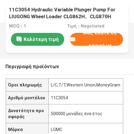
11C3054 Hydraulic Variable Plunger Pump For
LIUGONG Wheel Loader CLG862H、CLG870H
CLG856CN CLG848H、CLG886H
MOQ：1
Τιμή：Negotiated
Μας ελάτε σε
Καλύτερη τιμή
επαφή με
Περιγραφή προϊόντων
Όροι πληρωμής
L/C,T/T,Western Union,MoneyGram
Αριθμό μοντέλου
11C3054
Δυνατότητα προ
500000 μονάδες ένα έτος
σφοράς
Μάρκα
LGMC