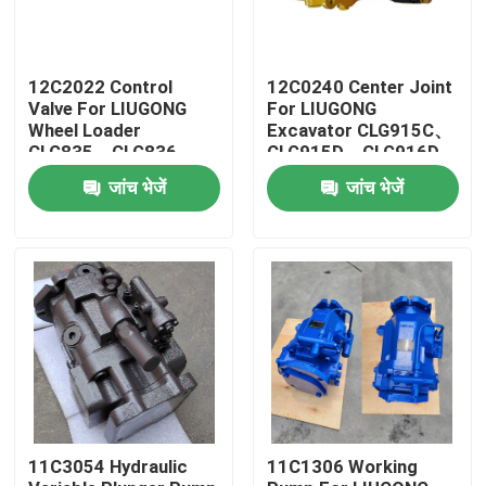
12C2022 Control
12C0240 Center Joint
Valve For LIUGONG
For LIUGONG
Wheel Loader
Excavator CLG915C、
CLG835、CLG836、
CLG915D、CLG916D
ZL30CN、ZL30E
CLG920D、CLG920E
जांच भेजें
जांच भेजें
CLG842、ZL40B
CLG922D
CLG850H、CLG855H
घर
उत्पादों
11C3054 Hydraulic
11C1306 Working
वीडियो