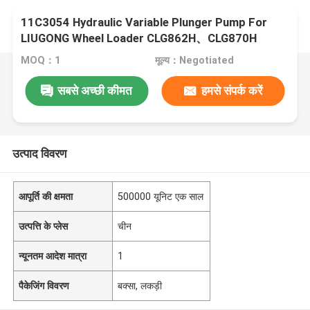
11C3054 Hydraulic Variable Plunger Pump For
LIUGONG Wheel Loader CLG862H、CLG870H
CLG856CN CLG848H、CLG886H
MOQ：1
मूल्य：Negotiated
सबसे अच्छी कीमत
हमसे संपर्क करें
उत्पाद विवरण
आपूर्ति की क्षमता
500000 यूनिट एक साल
उत्पत्ति के प्लेस
चीन
न्यूनतम आदेश मात्रा
1
पैकेजिंग विवरण
बक्सा, लकड़ी