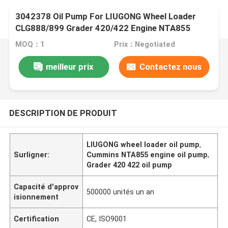
3042378 Oil Pump For LIUGONG Wheel Loader
CLG888/899 Grader 420/422 Engine NTA855
Dozer SD22、SD23
MOQ：1
Prix：Negotiated
meilleur prix
Contactez nous
DESCRIPTION DE PRODUIT
LIUGONG wheel loader oil pump
,
Surligner:
Cummins NTA855 engine oil pump
,
Grader 420 422 oil pump
Capacité d'approv
500000 unités un an
isionnement
Certification
CE, ISO9001