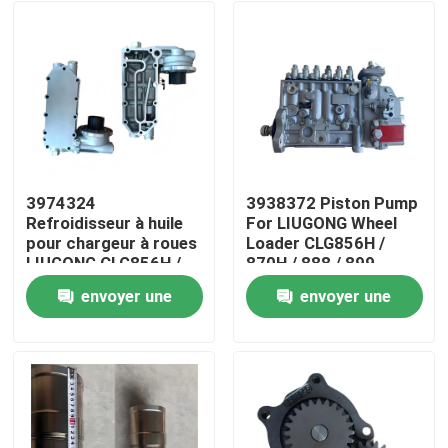
3974324
3938372 Piston Pump
Refroidisseur à huile
For LIUGONG Wheel
pour chargeur à roues
Loader CLG856H /
LIUGONG CLG856H /
870H / 888 / 899
870H / 888 / 899
Excavator 925D /
envoyer une
envoyer une
Moteur 6CT8.3 /
930D / 936D Engine
Maison
6CTA8.3 ISL9 / QSL9
6D114 QSC8.3
demande
demande
Produits
Vidéos