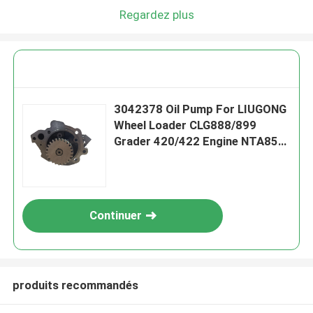
Regardez plus
3042378 Oil Pump For LIUGONG
Wheel Loader CLG888/899
Grader 420/422 Engine NTA855
Dozer SD22、SD23
Continuer
produits recommandés