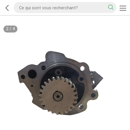
2
/
4