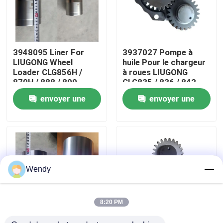
Au sujet de nous
3948095 Liner For
3937027 Pompe à
Visite d'usine
LIUGONG Wheel
huile Pour le chargeur
Loader CLG856H /
à roues LIUGONG
870H / 888 / 899
CLG835 / 836 / 842
Contrôle de qualité
Excavator 939E/945E
CLG855N Excavateur
envoyer une
envoyer une
Engine 6CT8.3 /
908C / 910E / 915D
6CTA8.3 / 6CTAA8.3
Moteur QSB3.9 /
demande
demande
ISB4.5
Contactez-nous
Nouvelles
Wendy
Cas
8:20 PM
Blog