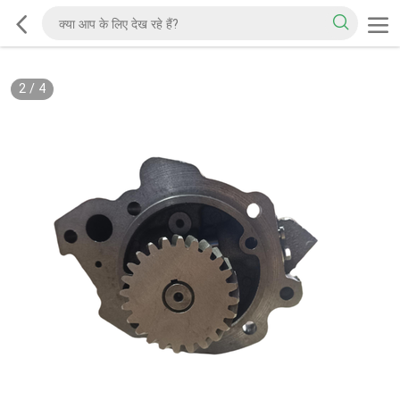
2
/
4