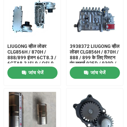
LIUGONG व्हील लोडर
3938372 LIUGONG व्हील
CLG856H / 870H /
लोडर CLG856H / 870H /
888/899 इंजन 6CT8.3 /
888 / 899 के लिए पिस्टन
6CTA8.3 ISL9 / QSL9
पंप खुदाई 925D / 930D /
के लिए 3974324 ऑयल
936D इंजन 6D114
जांच भेजें
जांच भेजें
कूलर
QSC83
घर
उत्पादों
वीडियो