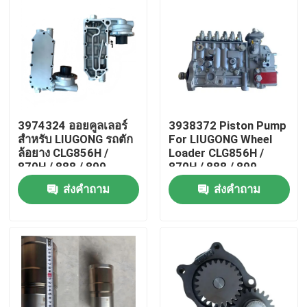
3974324 ออยคูลเลอร์
3938372 Piston Pump
สำหรับ LIUGONG รถตัก
For LIUGONG Wheel
ล้อยาง CLG856H /
Loader CLG856H /
870H / 888 / 899
870H / 888 / 899
เครื่องยนต์ 6CT8.3 /
Excavator 925D /
ส่งคำถาม
ส่งคำถาม
6CTA8.3 ISL9 / QSL9
930D / 936D Engine
6D114 QSC8.3
บ้าน
สินค้า
วิดีโอ