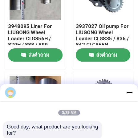
เกี่ยวกับเรา
3948095 Liner For
3937027 Oil pump For
LIUGONG Wheel
LIUGONG Wheel
ทัวร์โรงงาน
Loader CLG856H /
Loader CLG835 / 836 /
870H / 888 / 899
842 CLG855N
Excavator 939E/945E
Excavator 908C /
ส่งคำถาม
ส่งคำถาม
ควบคุมคุณภาพ
Engine 6CT8.3 /
910E / 915D Engine
6CTA8.3 / 6CTAA8.3
QSB3.9 / ISB4.5
ติดต่อเรา
ข่าว
3:25 AM
กรณี
Good day, what product are you looking 
for?
3904166 Liner For
3800828 ปั๊มน้ํามัน
บล็อก