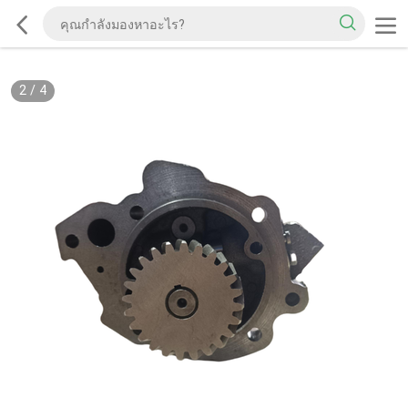
2
/
4