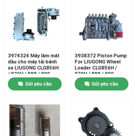
3974324 Máy làm mát
3938372 Piston Pump
dầu cho máy tải bánh
For LIUGONG Wheel
xe LIUGONG CLG856H
Loader CLG856H /
/ 870H / 888 / 899
870H / 888 / 899
Động cơ 6CT8.3 /
Excavator 925D /
Gửi yêu cầu
Gửi yêu cầu
6CTA8.3 ISL9 / QSL9
930D / 936D Engine
6D114 QSC8.3
Trang chủ
Các sản phẩm
Video