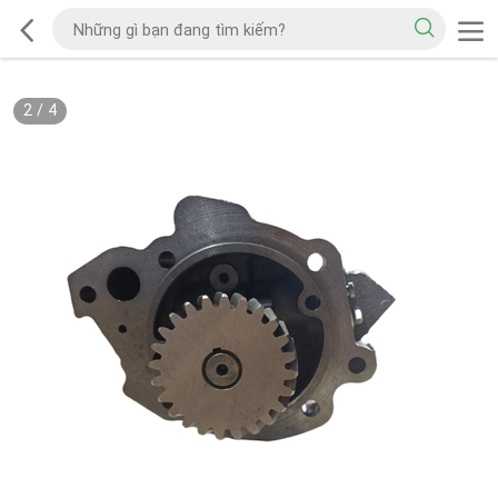
2
/
4