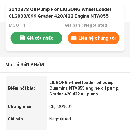
3042378 Oil Pump For LIUGONG Wheel Loader
CLG888/899 Grader 420/422 Engine NTA855
Dozer SD22、SD23
MOQ：1
Giá bán：Negotiated
Giá tốt nhất
Liên hệ chúng tôi
Mô Tả SảN PHẩM
LIUGONG wheel loader oil pump
,
Điểm nổi bật:
Cummins NTA855 engine oil pump
,
Grader 420 422 oil pump
Chứng nhận
CE, ISO9001
Giá bán
Negotiated