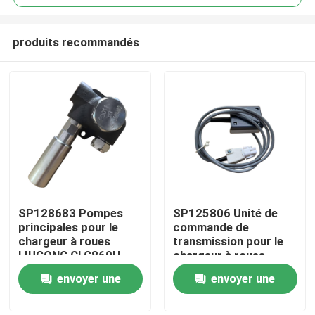
produits recommandés
SP128683 Pompes
SP125806 Unité de
Maison
principales pour le
commande de
chargeur à roues
transmission pour le
LIUGONG CLG860H、
chargeur à roues
Produits
CLG862H、
LIUGONG CLG855、
envoyer une
envoyer une
CLG862N、
CLG856、CLG850H、
CLG870H、CLG888、
ZL50CN、ZL50CNX、
demande
demande
Vidéos
CLG890H、ZL50CN、
CLG860H、