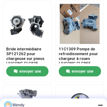
ZL50CNX
CLG862H、
CLG862N、
CLG870H、CLG888、
Au sujet de nous
CLG890H
Visite d'usine
Contrôle de qualité
Bride intermédiaire
11C1309 Pompe de
SP121262 pour
refroidissement pour
chargeuse sur pneus
chargeur à roues
Contactez-nous
LIUGONG CLG835,
LIUGONG CLG855、
CLG835H, CLG836,
CLG855N、
envoyer une
envoyer une
CLG836H, ZL30E,
CLG855H、CLG856、
Nouvelles
CLG855, CLG862H,
CLG850H、CLG860H
demande
demande
CLG870H
Cas
Blog
Wendy