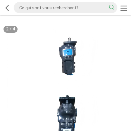
2
/
4