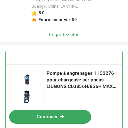
Guangxi, China ,LA CHINE
5.0
Fournisseur vérifié
Regardez plus
Pompe à engrenages 11C2276
pour chargeuse sur pneus
LIUGONG CLG856H/856H MAX
CLG855N/855H CLG850H/50CN
CLG842H/835H
Continuer