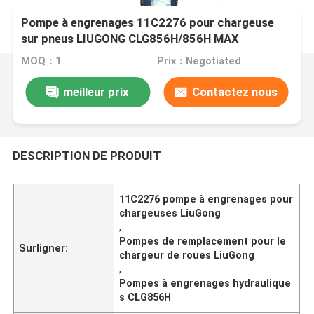
Pompe à engrenages 11C2276 pour chargeuse
sur pneus LIUGONG CLG856H/856H MAX
CLG855N/855H CLG850H/50CN CLG842H/835H
MOQ：1
Prix：Negotiated
meilleur prix
Contactez nous
DESCRIPTION DE PRODUIT
11C2276 pompe à engrenages pour
chargeuses LiuGong
,
Pompes de remplacement pour le
Surligner:
chargeur de roues LiuGong
,
Pompes à engrenages hydraulique
s CLG856H