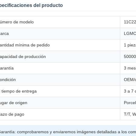
ecificaciones del producto
úmero de modelo
11C2
arca
LGM
antidad mínima de pedido
1 piez
apacidad de producción
50000
arantía
3 mes
ondición
OEM/ca
l tiempo de entrega
3 a 7 
ugar de origen
Porce
lazo de pago
T/T, W
arantía: comprobaremos y enviaremos imágenes detalladas a los com