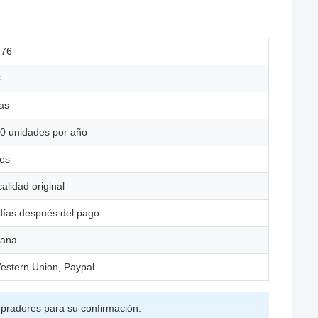
276
C
as
0 unidades por año
es
lidad original
días después del pago
lana
estern Union, Paypal
pradores para su confirmación.