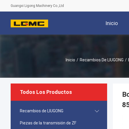
Guangxi Ligong Machinery Co.,Ltd
Inicio
Inicio
/
Recambios De LIUGONG
/
Todos Los Productos
B
8
Recambios de LIUGONG
Piezas de la transmisión de ZF