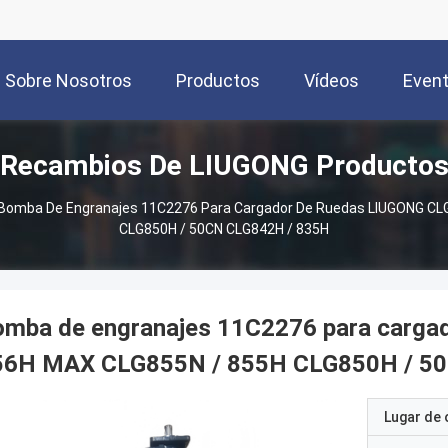
Sobre Nosotros
Productos
Vídeos
Even
Recambios De LIUGONG Producto
Bomba De Engranajes 11C2276 Para Cargador De Ruedas LIUGONG CL
CLG850H / 50CN CLG842H / 835H
omba de engranajes 11C2276 para carga
56H MAX CLG855N / 855H CLG850H / 5
Lugar de 