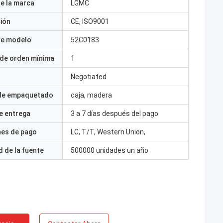
e la marca
LGMC
ción
CE, ISO9001
e modelo
52C0183
 de orden mínima
1
Negotiated
 de empaquetado
caja, madera
e entrega
3 a 7 días después del pago
nes de pago
LC, T/T, Western Union,
 de la fuente
500000 unidades un año