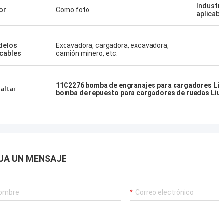
Indust
or
Como foto
aplica
delos
Excavadora, cargadora, excavadora,
icables
camión minero, etc.
11C2276 bomba de engranajes para cargadores L
altar
bomba de repuesto para cargadores de ruedas L
JA UN MENSAJE