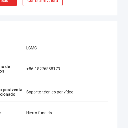
recio
Contactar Ahora
LGMC
no de
+86-18276858173
os
io postventa
Soporte técnico por vídeo
rcionado
al
Hierro fundido