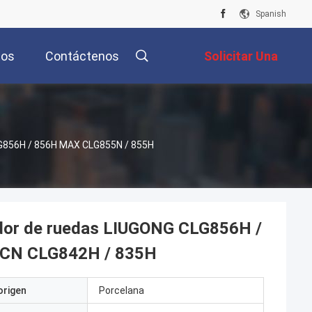
Spanish
tos
Contáctenos
Solicitar Una
s
Cotización
G856H / 856H MAX CLG855N / 855H
dor de ruedas LIUGONG CLG856H /
0CN CLG842H / 835H
origen
Porcelana