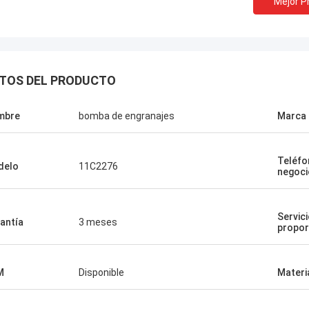
Mejor P
TOS DEL PRODUCTO
mbre
bomba de engranajes
Marca
Teléfo
delo
11C2276
negoci
Servic
antía
3 meses
propo
M
Disponible
Materi