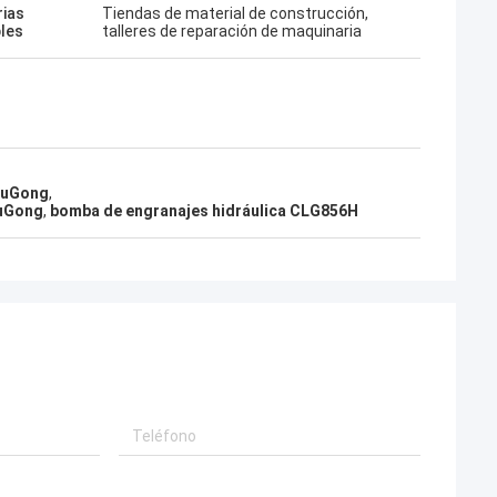
rias
Tiendas de material de construcción,
bles
talleres de reparación de maquinaria
iuGong
,
iuGong
,
bomba de engranajes hidráulica CLG856H