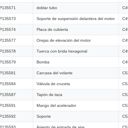
P135571
doblar tubo
C4
P135573
Soporte de suspensión delantera del motor
C4
P135574
Placa de cubierta
C4
P135577
Orejas de elevación del motor
C4
P135578
Tuerca con brida hexagonal
C4
P135579
Bomba
C4
P135581
Carcasa del volante
C5
P135584
Válvula de cruceta
C5
P135587
Tapón de taza
C5
P135591
Mango del acelerador
C5
P135592
Soporte
C5
P135593
Asiento de entrada de aire
C5