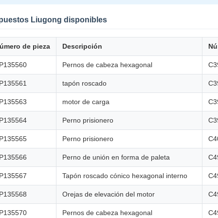
puestos Liugong disponibles
úmero de pieza
Descripción
Nú
P135560
Pernos de cabeza hexagonal
C3
P135561
tapón roscado
C3
P135563
motor de carga
C3
P135564
Perno prisionero
C3
P135565
Perno prisionero
C4
P135566
Perno de unión en forma de paleta
C4
P135567
Tapón roscado cónico hexagonal interno
C4
P135568
Orejas de elevación del motor
C4
P135570
Pernos de cabeza hexagonal
C4