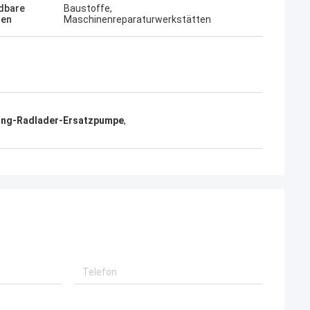
dbare
Baustoffe,
hen
Maschinenreparaturwerkstätten
ong-Radlader-Ersatzpumpe
,