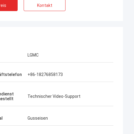
eis
Kontakt
LGMC
ftstelefon
+86-18276858173
dienst
Technischer Video-Support
estellt
al
Gusseisen