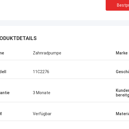
Bestpr
ODUKTDETAILS
me
Zahnradpumpe
Marke
ell
11C2276
Geschä
Kunden
antie
3 Monate
bereitg
M
Verfügbar
Materi