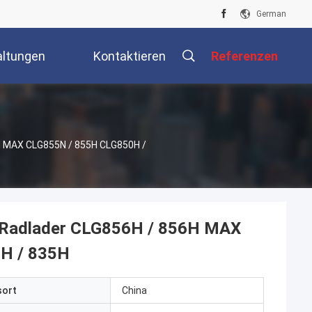
German
altungen
Kontaktieren
Referenzen
Sie Uns
H MAX CLG855N / 855H CLG850H /
 Radlader CLG856H / 856H MAX
H / 835H
sort
China