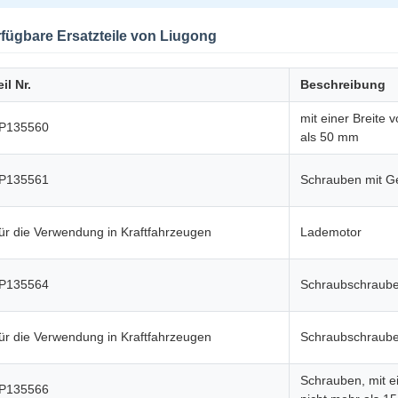
fügbare Ersatzteile von Liugong
eil Nr.
Beschreibung
mit einer Breite 
P135560
als 50 mm
P135561
Schrauben mit G
ür die Verwendung in Kraftfahrzeugen
Lademotor
P135564
Schraubschraub
ür die Verwendung in Kraftfahrzeugen
Schraubschraub
Schrauben, mit ei
P135566