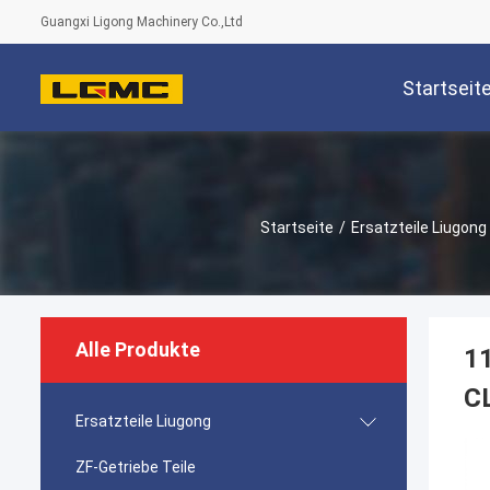
Guangxi Ligong Machinery Co.,Ltd
Startseit
Startseite
/
Ersatzteile Liugong
Alle Produkte
1
C
Ersatzteile Liugong
ZF-Getriebe Teile