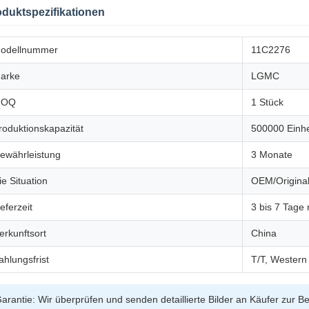
duktspezifikationen
odellnummer
11C2276
arke
LGMC
MOQ
1 Stück
roduktionskapazität
500000 Einhe
ewährleistung
3 Monate
ie Situation
OEM/Original
ieferzeit
3 bis 7 Tage
erkunftsort
China
ahlungsfrist
T/T, Western
arantie: Wir überprüfen und senden detaillierte Bilder an Käufer zur B