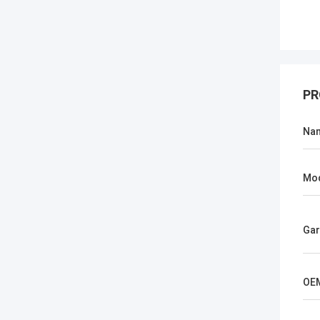
PR
Na
Mod
Gar
OE