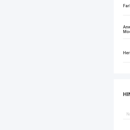
Far
An
Mod
Her
HI