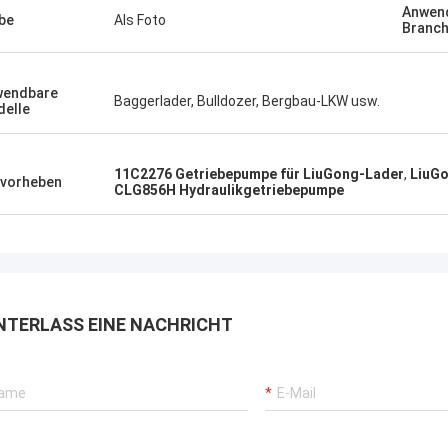
Anwen
be
Als Foto
Branc
wendbare
Baggerlader, Bulldozer, Bergbau-LKW usw.
elle
11C2276 Getriebepumpe für LiuGong-Lader
,
LiuG
vorheben
CLG856H Hydraulikgetriebepumpe
NTERLASS EINE NACHRICHT