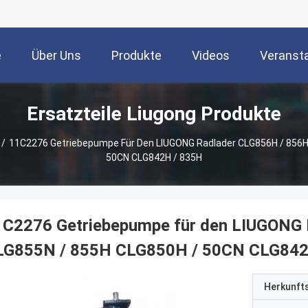
e
Über Uns
Produkte
Videos
Veranst
Ersatzteile Liugong Produkte
/
11C2276 Getriebepumpe Für Den LIUGONG Radlader CLG856H / 856
50CN CLG842H / 835H
1C2276 Getriebepumpe für den LIUGONG
LG855N / 855H CLG850H / 50CN CLG842
Herkunft