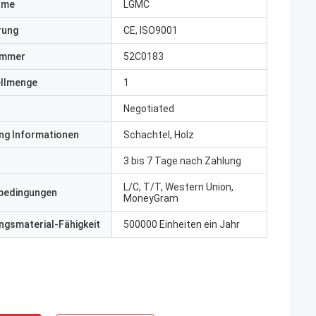
ame
LGMC
erung
CE, ISO9001
ummer
52C0183
ellmenge
1
Negotiated
ng Informationen
Schachtel, Holz
3 bis 7 Tage nach Zahlung
L/C, T/T, Western Union,
bedingungen
MoneyGram
gsmaterial-Fähigkeit
500000 Einheiten ein Jahr