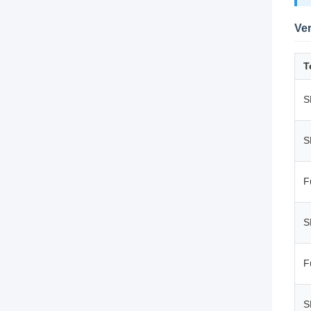
Ver
T
S
S
F
S
F
S