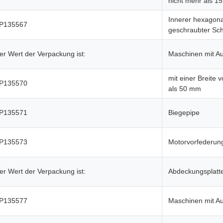
nicht mehr als 1
Innerer hexagonal
P135567
geschraubter Sc
er Wert der Verpackung ist:
Maschinen mit A
mit einer Breite 
P135570
als 50 mm
P135571
Biegepipe
P135573
Motorvorfederung
er Wert der Verpackung ist:
Abdeckungsplatt
P135577
Maschinen mit A