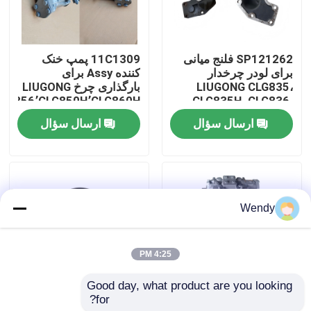
درباره ما
SP121262 فلنج میانی
11C1309 پمپ خنک
برای لودر چرخدار
کننده Assy برای
تور کارخانه
LIUGONG CLG835،
بارگذاری چرخ LIUGONG
CLG856٬CLG850H٬CLG860H
CLG835H، CLG836،
CLG836H، ZL30E،
ارسال سؤال
ارسال سؤال
کنترل کیفیت
CLG855، CLG862H،
CLG870H
با ما تماس بگیرید
Wendy
اخبار
4:25 PM
موارد
Good day, what product are you looking 
for?
11C1132 پمپ پلنگر
44C2104 فیلتر هوا برای
وبلاگ