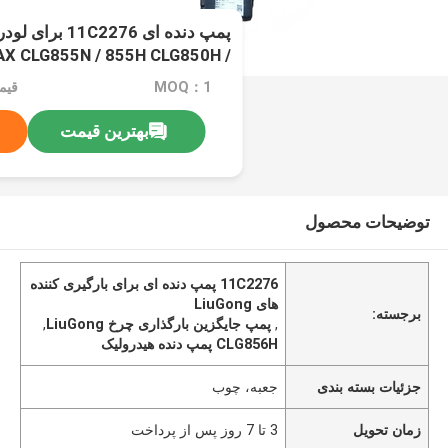
AX CLG855N / 855H CLG850H /
50CN CLG842H / 835H
MOQ：1
قیمت：d
بهترین قیمت
توضیحات محصول
11C2276 پمپ دنده ای برای بارگیری کننده
های LiuGong
برجسته:
,
پمپ جایگزین بارگذاری چرخ LiuGong
,
CLG856H پمپ دنده هیدرولیک
جزئیات بسته بندی
جعبه، چوب
زمان تحویل
3 تا 7 روز پس از پرداخت