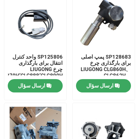
SP128683 پمپ اصلی
SP125806 واحد کنترل
برای بارگذاری چرخ
انتقال برای بارگذاری
LIUGONG CLG860H、
چرخ LIUGONG
CLG870H٬CLG888٬CLG890H
CLG862H、
CLG862N、
ارسال سؤال
ارسال سؤال
CLG870H、CLG888、
CLG890H、ZL50CN、
صفحه اصلی
ZL50CNX
محصولات
فیلم های