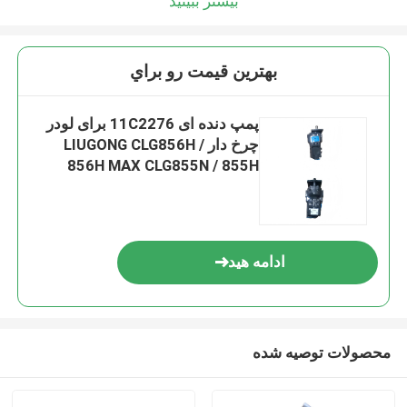
بیشتر ببینید
بهترين قيمت رو براي
پمپ دنده ای 11C2276 برای لودر
چرخ دار LIUGONG CLG856H /
856H MAX CLG855N / 855H
CLG850H / 50CN CLG842H /
835H
ادامه هید
محصولات توصیه شده