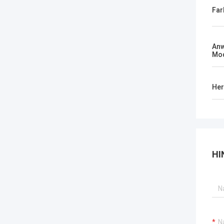
Far
An
Mod
Her
HI