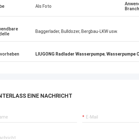
Anwen
be
Als Foto
Branc
wendbare
Baggerlader, Bulldozer, Bergbau-LKW usw.
elle
vorheben
LIUGONG Radlader Wasserpumpe
,
Wasserpumpe C
NTERLASS EINE NACHRICHT