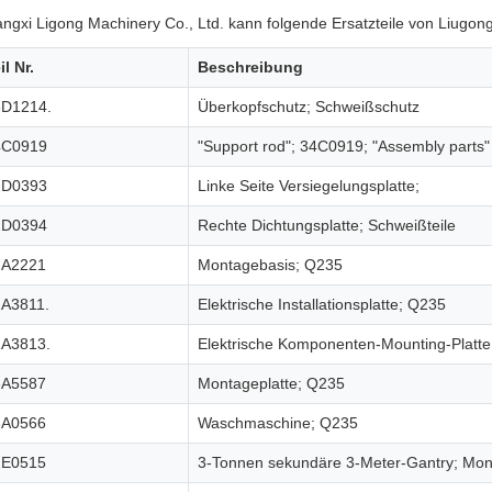
ngxi Ligong Machinery Co., Ltd. kann folgende Ersatzteile von Liugong 
il Nr.
Beschreibung
3D1214.
Überkopfschutz; Schweißschutz
4C0919
"Support rod"; 34C0919; "Assembly parts"
2D0393
Linke Seite Versiegelungsplatte;
2D0394
Rechte Dichtungsplatte; Schweißteile
7A2221
Montagebasis; Q235
A3811.
Elektrische Installationsplatte; Q235
1A3813.
Elektrische Komponenten-Mounting-Platt
3A5587
Montageplatte; Q235
6A0566
Waschmaschine; Q235
2E0515
3-Tonnen sekundäre 3-Meter-Gantry; Mon