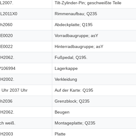
L2007.
Tilt-Zylinder-Pin; geschweißte Teile
2L2011X0
Rimmenaufbau; Q235
0h2060
Abdeckplatte; Q195
6E0020
Vorradbaugruppe; asY
6E0022
Hinterradbaugruppe; asY
7H2062.
Fußpedal, Q195.
P106994
Lagerkappe
2H2002.
Verkleidung
 Uhr 2037 Uhr
Auf der Karte: Q195
4h2036
Grenzblock; Q235
1H2062.
Beugen
Ich weiß.
Montageplatte; Q235
2H2003
Platte