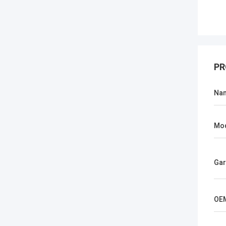
PR
Na
Mod
Gar
OE