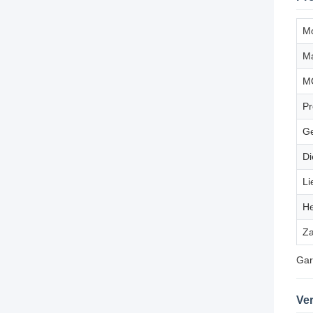
M
M
M
Pr
Ge
Di
Li
He
Za
Gar
Ver