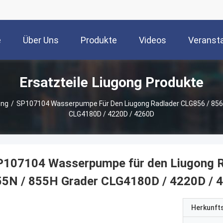
e
Über Uns
Produkte
Videos
Veranst
Ersatzteile Liugong Produkte
ong
/
SP107104 Wasserpumpe Für Den Liugong Radlader CLG856 / 856H /
CLG4180D / 4220D / 4260D
107104 Wasserpumpe für den Liugong Ra
55N / 855H Grader CLG4180D / 4220D / 
Herkunft