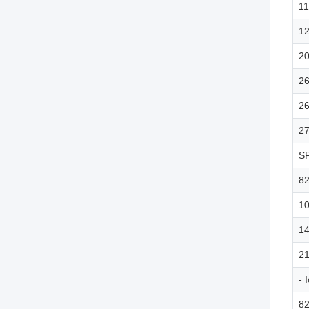
11
1
2
2
2
2
S
8
10
1
2
- 
8