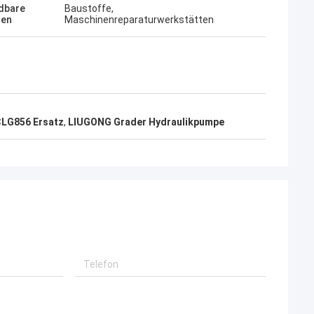
dbare
Baustoffe,
hen
Maschinenreparaturwerkstätten
LG856 Ersatz
,
LIUGONG Grader Hydraulikpumpe