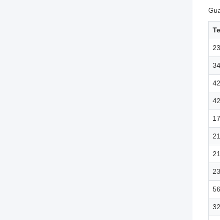
Gua
Te
2
3
4
4
1
21
2
2
5
3