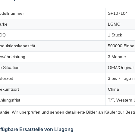
odellnummer
SP107104
arke
LGMC
OQ
1 Stück
oduktionskapazität
500000 Einhei
währleistung
3 Monate
e Situation
OEM/Originalq
eferzeit
3 bis 7 Tage 
rkunftsort
China
hlungsfrist
T/T, Western 
antie: Wir überprüfen und senden detaillierte Bilder an Käufer zur Best
fügbare Ersatzteile von Liugong