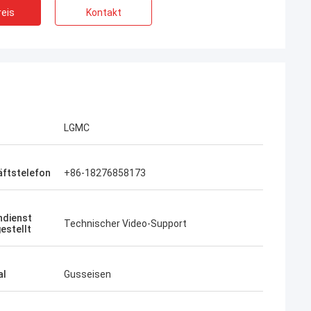
eis
Kontakt
LGMC
ftstelefon
+86-18276858173
dienst
Technischer Video-Support
estellt
al
Gusseisen