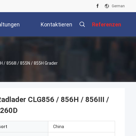
German
altungen
Kontaktieren
Referenzen
Sie Uns
 856III / 855N / 855H Grader
dlader CLG856 / 856H / 856III /
4260D
sort
China