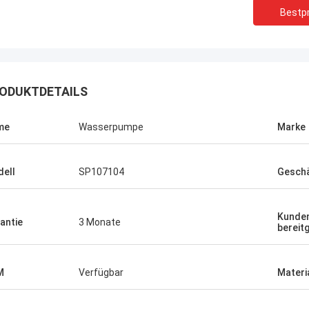
Bestpr
ODUKTDETAILS
me
Wasserpumpe
Marke
ell
SP107104
Geschä
Kunden
antie
3 Monate
bereitg
M
Verfügbar
Materi