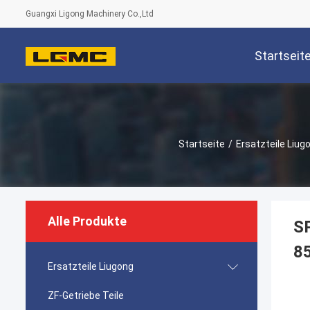
Guangxi Ligong Machinery Co.,Ltd
Startseit
Startseite
/
Ersatzteile Liug
Alle Produkte
SP
8
Ersatzteile Liugong
ZF-Getriebe Teile