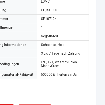
ame
LGMC
erung
CE, ISO9001
ummer
SP107104
ellmenge
1
Negotiated
ng Informationen
Schachtel, Holz
3 bis 7 Tage nach Zahlung
L/C, T/T, Western Union,
bedingungen
MoneyGram
gsmaterial-Fähigkeit
500000 Einheiten ein Jahr