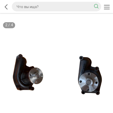
2
/
4