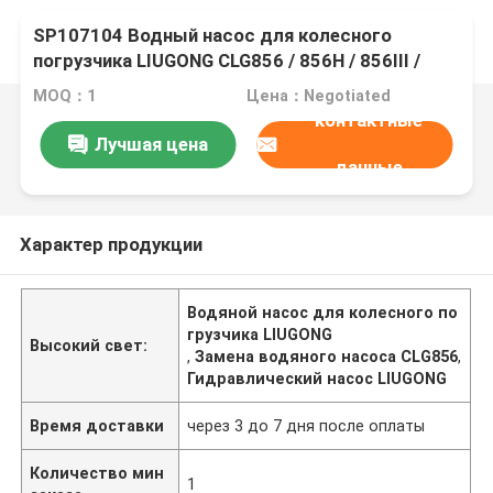
SP107104 Водный насос для колесного
погрузчика LIUGONG CLG856 / 856H / 856III /
855N / 855H Грейдер CLG4180D / 4220D / 4260D
MOQ：1
Цена：Negotiated
контактные
Лучшая цена
данные
Характер продукции
Водяной насос для колесного по
грузчика LIUGONG
Высокий свет:
,
Замена водяного насоса CLG856
,
Гидравлический насос LIUGONG
Время доставки
через 3 до 7 дня после оплаты
Количество мин
1