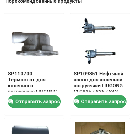
Порекомендованные продукты
SP110700
SP109851 Нефтяной
Термостат для
насос для колесной
колесного
погрузчики LIUGONG
погрузчика LIUGONG
CLG835 / 836 / 842
Дом
CLG835/836/842,
экскаватор CLG920C
Отправить запрос
Отправить запрос
грейдера/дорожного
/ D / 922D / 925D
катка
Продукты
CLG418/4180D/612/614
Видео