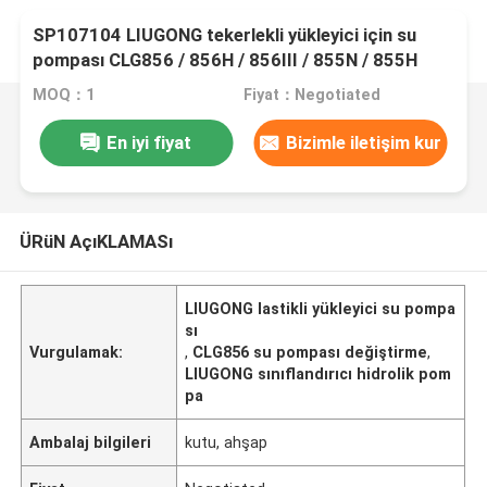
SP107104 LIUGONG tekerlekli yükleyici için su
pompası CLG856 / 856H / 856III / 855N / 855H
sınıflandırıcı CLG4180D / 4220D / 4260D
MOQ：1
Fiyat：Negotiated
En iyi fiyat
Bizimle iletişim kur
ÜRüN AçıKLAMASı
LIUGONG lastikli yükleyici su pompa
sı
Vurgulamak:
,
CLG856 su pompası değiştirme
,
LIUGONG sınıflandırıcı hidrolik pom
pa
Ambalaj bilgileri
kutu, ahşap