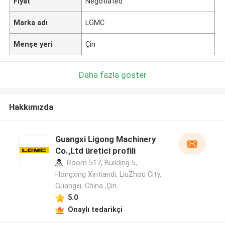
Fiyat
Negotiated
Marka adı
LGMC
Menşe yeri
Çin
Daha fazla göster
Hakkımızda
Guangxi Ligong Machinery
Co.,Ltd üretici profili
Room 517, Building 5,
Hongxing Xintiandi, LiuZhou City,
Guangxi, China ,Çin
5.0
Onaylı tedarikçi