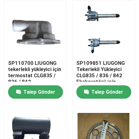
SP110700 LIUGONG
SP109851 LIUGONG
tekerlekli yükleyici için
Tekerlekli Yükleyici
termostat CLG835 /
CLG835 / 836 / 842
836 / 842
Ekskavatörü için
sınıflandırıcı/yol yuvası
Petrol Pompası
Talep Gönder
Talep Gönder
CLG418 / 4180D / 612
CLG920C / D / 922D /
Ev
/ 614
925D
Ürünler
videolar