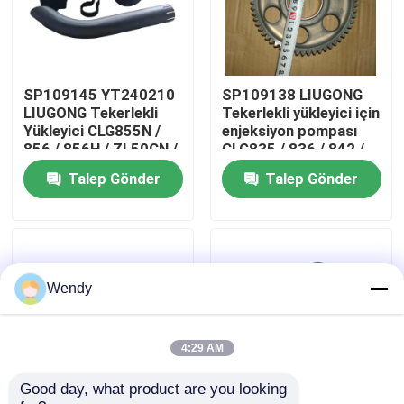
Hakkımızda
SP109145 YT240210
SP109138 LIUGONG
Fabrika turu
LIUGONG Tekerlekli
Tekerlekli yükleyici için
Yükleyici CLG855N /
enjeksiyon pompası
856 / 856H / ZL50CN /
CLG835 / 836 / 842 /
Kalite kontrol
50CN-LNG Kazıcı
855N / 856 / 856H
Talep Gönder
Talep Gönder
CLG920C/D Silencer
Kazı makinesi
Assembly CLG418
CLG920C / D / 922D /
925D
Bize Ulaşın
Haberler
Wendy
Vakalar
4:29 AM
Good day, what product are you looking 
Blog