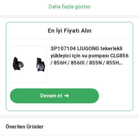
Daha fazla göster
En İyi Fiyatı Alın
SP107104 LIUGONG tekerlekli
yükleyici için su pompası CLG856
/ 856H / 856III / 855N / 855H
sınıflandırıcı CLG4180D / 4220D
/ 4260D
Devam et
Önerilen Ürünler