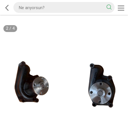
2
/
4