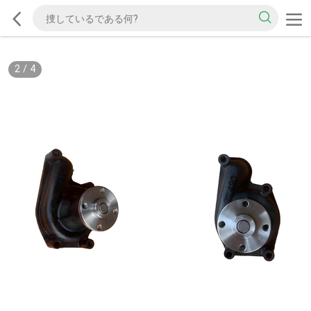
2
/
4