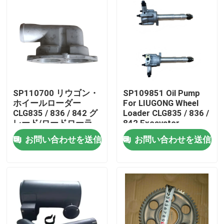
SP110700 リウゴン・
SP109851 Oil Pump
ホイールローダー
For LIUGONG Wheel
CLG835 / 836 / 842 グ
Loader CLG835 / 836 /
レード/ロードローラ
842 Excavator
ー CLG418 / 4180D /
CLG920C/D / 922D /
お問い合わせを送信
お問い合わせを送信
612 / 614 のための温
925D オイル・ポンプ
度計
家
プロダクト
ビデオ