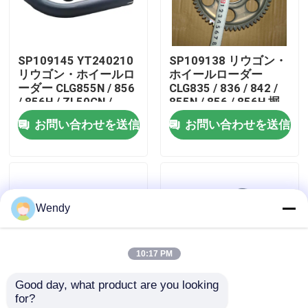
私達について
SP109145 YT240210
SP109138 リウゴン・
リウゴン・ホイールロ
ホイールローダー
工場旅行
ーダー CLG855N / 856
CLG835 / 836 / 842 /
/ 856H / ZL50CN /
855N / 856 / 856H 掘
50CN-LNG 掘削機
削機 CLG920C / D /
お問い合わせを送信
お問い合わせを送信
品質管理
CLG920C/D 格付け機
922D / 925Dのための
CLG418のためのサイ
注射ポンプギア
レンサー組
私達に連絡しなさい
Wendy
ニュース
10:17 PM
場合
Good day, what product are you looking 
for?
ブログ
SP107104 ウォーター
SP106729 リウゴン・