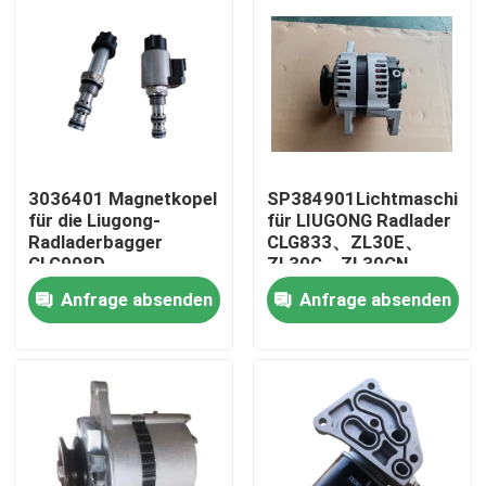
3036401 Magnetkopel
SP384901Lichtmaschine
für die Liugong-
für LIUGONG Radlader
Radladerbagger
CLG833、ZL30E、
CLG908D、
ZL30G、ZL30CN、
CLG915D、CLG920D /
CLG835H、
Anfrage absenden
Anfrage absenden
CLG920、CLG922D /
CLG836H、CLG842H
CLG922、CLG225
CLG848H
Haus
Produkte
Videos