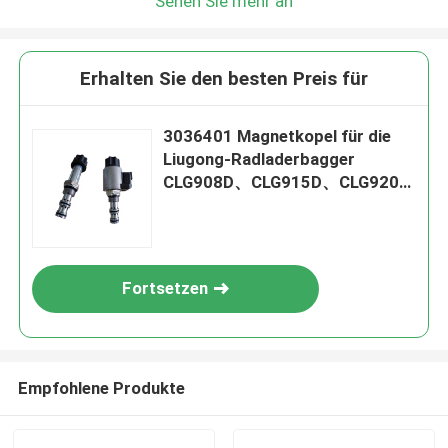
Sehen Sie mehr an
Erhalten Sie den besten Preis für
3036401 Magnetkopel für die
Liugong-Radladerbagger
CLG908D、CLG915D、CLG920D
/ CLG920、CLG922D / CLG922、
CLG225
Fortsetzen
Empfohlene Produkte