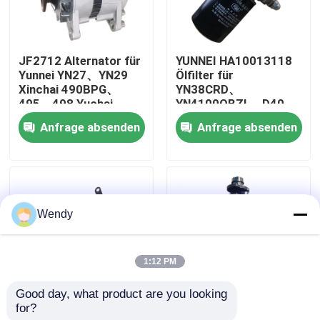
Über uns
JF2712 Alternator für
YUNNEI HA10013118
Yunnei YN27、YN29
Ölfilter für
Fabrik-Ausflug
Xinchai 490BPG、
YN38CRD、
495、498 Yuchai
YN4100QBZL、D40、
YC4F、YC4D Motor
D45、4102QB Motor-
Anfrage absenden
Anfrage absenden
Qualitätskontrolle
Ersatzteil
Ersatzteile
Treten Sie mit uns in Verbindung
Wendy
Nachrichten
1:12 PM
Fälle
Good day, what product are you looking 
for?
HA10005881
B3000-1005001-F
Bloggen