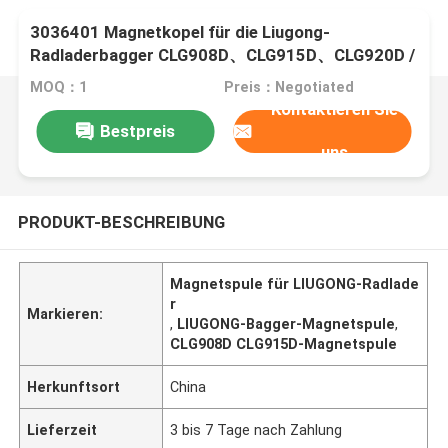
3036401 Magnetkopel für die Liugong-
Radladerbagger CLG908D、CLG915D、CLG920D /
CLG920、CLG922D / CLG922、CLG225
MOQ：1
Preis：Negotiated
Kontaktieren Sie
Bestpreis
uns
PRODUKT-BESCHREIBUNG
Magnetspule für LIUGONG-Radlade
r
Markieren:
,
LIUGONG-Bagger-Magnetspule
,
CLG908D CLG915D-Magnetspule
Herkunftsort
China
Lieferzeit
3 bis 7 Tage nach Zahlung