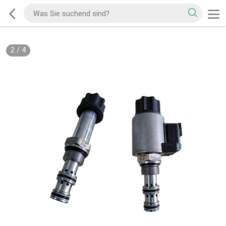
2
/
4