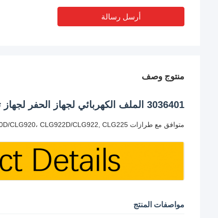
أرسل رسالة
منتوج وصف
3036401 الملف الكهربائي لجهاز الحفر لجهاز تحميل العجلات LIUGONG
متوافق مع طرازات CLG908D، CLG915D، CLG920D/CLG920، CLG922D/CLG922, CLG225
مواصفات المنتج