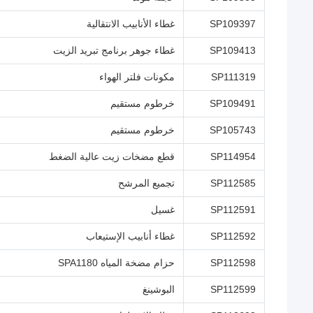
SP109397
غطاء الأنابيب الانتقالية
SP109413
غطاء جوهر برنامج تبريد الزيت
SP111319
مكونات فلتر الهواء
SP109491
خرطوم مستقيم
SP105743
خرطوم مستقيم
SP114954
قطع مضخات زيت عالية الضغط
SP112585
تجميع المرشح
SP112591
غسيل
SP112592
غطاء أنابيب الإستيعاب
SP112598
حزام مضخة المياه SPA1180
SP112599
البوشينغ