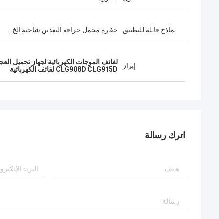
نماذج قابلة للتطبيق
حفارة محمل جرافة التعدين شاحنة الخ.
لفائف الموجات الكهربائية لجهاز تحميل العجلات ONG
إبراز
CLG908D CLG915D لفائف الكهربائية
اترك رسالة