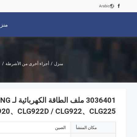
Arabic
منز
منزل
/
أجزاء أخرى من الأشرطة
/
920、CLG922D / CLG922、CLG225
مكان المنشأ
الصين