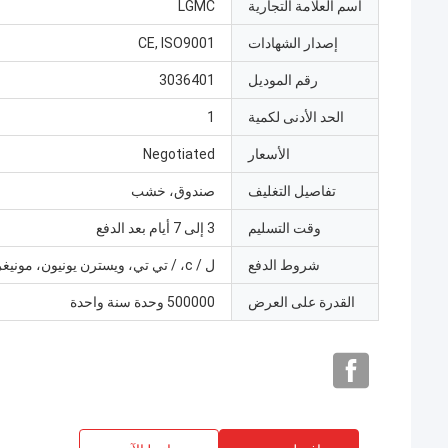
اسم العلامة التجارية
LGMC
إصدار الشهادات
CE, ISO9001
رقم الموديل
3036401
الحد الأدنى لكمية
1
الأسعار
Negotiated
تفاصيل التغليف
صندوق، خشب
وقت التسليم
3 إلى 7 أيام بعد الدفع
شروط الدفع
ل / c، / تي تي، ويسترن يونيون، مونيغرام
القدرة على العرض
500000 وحدة سنة واحدة