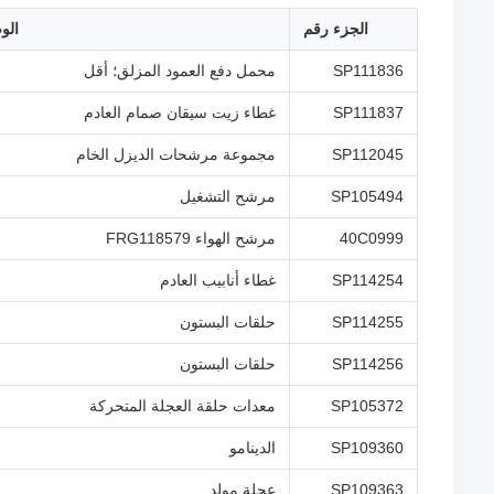
الجزء رقم
الو
SP111836
محمل دفع العمود المزلق؛ أقل
SP111837
غطاء زيت سيقان صمام العادم
SP112045
مجموعة مرشحات الديزل الخام
SP105494
مرشح التشغيل
40C0999
مرشح الهواء FRG118579
SP114254
غطاء أنابيب العادم
SP114255
حلقات البستون
SP114256
حلقات البستون
SP105372
معدات حلقة العجلة المتحركة
SP109360
الدينامو
SP109363
عجلة مولد