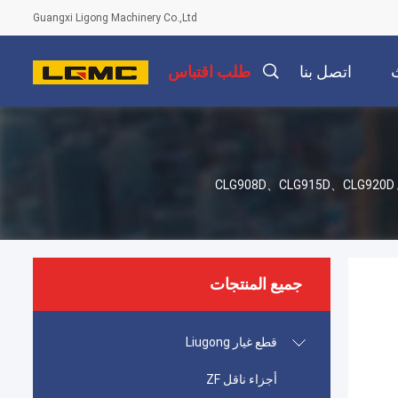
Guangxi Ligong Machinery Co.,Ltd
اتصل بنا
طلب اقتباس
بائية لـ LIUGONG محفر محمول عجلات CLG908D、CLG915D、CLG920D / CLG920、
جميع المنتجات
قطع غيار Liugong
أجزاء ناقل ZF