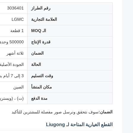
رقم الطراز
3036401
العلامة التجارية
LGMC
الـ MOQ
1 قطعة
قدرة الإنتاج
500000 وحدة سنوياً
الضمان
ثلاثة أشهر
الحالة
الجودة الأصلية
وقت التسليم
3 إلى 7 أيام بعد الدفع
مكان المنشأ
الصين
مدة الدفع
(ت) ، (ويسترن 
الضمان:
سوف نتحقق ونرسل صور مفصلة للمشترين للتأكيد
القطع الغيارية المتاحة لـ Liugong