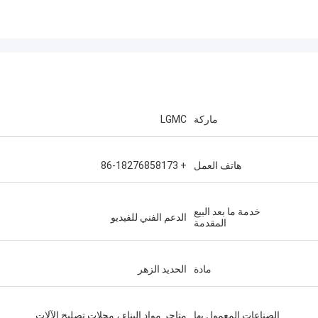
ماركة
LGMC
هاتف العمل
+ 86-18276858173
خدمة ما بعد البيع
الدعم الفني للفيديو
المقدمة
مادة
الحديد الزهر
الصناعات المعمول بها
متاجر مواد البناء ، محلات تصليح الآلات