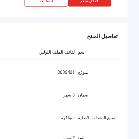
افضل سعر
ﺎﺘﺼﻟ ﺍﻶﻧ
تفاصيل المنتج
اسم
لفائف الملف اللولبي
نموذج
3036401
ضمان
3 شهر
تصنيع المعدات الأصلية
متوافرة
لون
كصورة