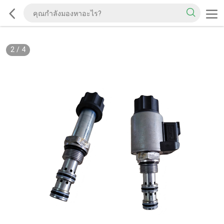
2
/
4