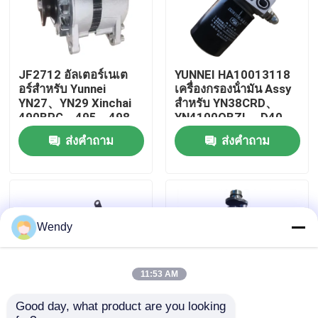
เกี่ยวกับเรา
JF2712 อัลเตอร์เนเต
YUNNEI HA10013118
ทัวร์โรงงาน
อร์สําหรับ Yunnei
เครื่องกรองน้ํามัน Assy
YN27、YN29 Xinchai
สําหรับ YN38CRD、
490BPG、495、498
YN4100QBZL、D40、
ควบคุมคุณภาพ
Yuchai YC4F、YC4D
D45、4102QB อะไหล่
ส่งคำถาม
ส่งคำถาม
ส่วนสํารองเครื่องยนต์
เครื่องยนต์
ติดต่อเรา
ข่าว
Wendy
กรณี
11:53 AM
Good day, what product are you looking 
บล็อก