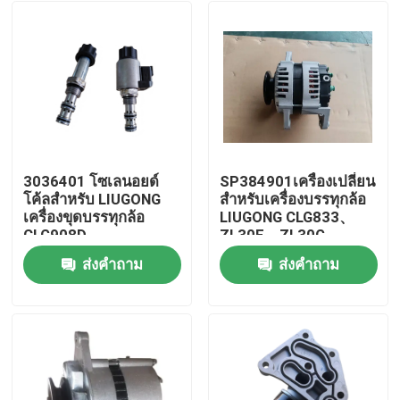
3036401 โซเลนอยด์
SP384901เครื่องเปลี่ยน
โค้ลสําหรับ LIUGONG
สําหรับเครื่องบรรทุกล้อ
เครื่องขุดบรรทุกล้อ
LIUGONG CLG833、
CLG908D、
ZL30E、ZL30G、
CLG915D、CLG920D /
ZL30CN、CLG835H、
ส่งคำถาม
ส่งคำถาม
CLG920、CLG922D /
CLG836H、CLG842H
บ้าน
CLG922、CLG225
CLG848H
สินค้า
วิดีโอ