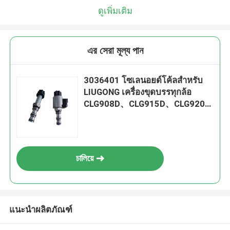
ดูเพิ่มเติม
এর সেরা মূল্য পান
3036401 โซเลนอยด์โค้ลสําหรับ
LIUGONG เครื่องขุดบรรทุกล้อ
CLG908D、CLG915D、CLG920D
/ CLG920、CLG922D / CLG922、
CLG225
চালিয়ে
แนะนำผลิตภัณฑ์