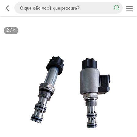
2
/
4