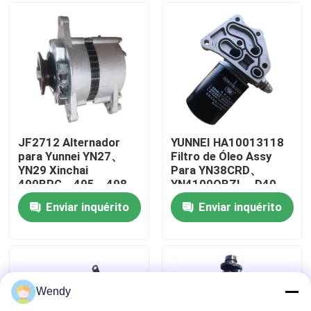
Sobre nós
Excursão da fábrica
Controle da qualidade
JF2712 Alternador
YUNNEI HA10013118
para Yunnei YN27、
Filtro de Óleo Assy
YN29 Xinchai
Para YN38CRD、
Contacte-nos
490BPG、495、498
YN4100QBZL、D40、
Yuchai YC4F、YC4D
D45、4102QB Peças
Enviar inquérito
Enviar inquérito
Parte sobressalente
sobressalentes do
Notícia
do motor
motor
Casos
Wendy
Blogue