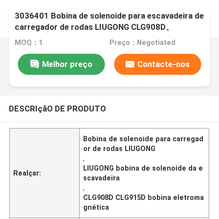
3036401 Bobina de solenoide para escavadeira de
carregador de rodas LIUGONG CLG908D、
CLG915D、CLG920D / CLG920、CLG922D /
MOQ：1
Preço：Negotiated
CLG922、CLG225
Melhor preço
Contacte-nos
DESCRIçãO DE PRODUTO
Bobina de solenoide para carregad
or de rodas LIUGONG
,
LIUGONG bobina de solenoide da e
Realçar:
scavadeira
,
CLG908D CLG915D bobina eletroma
gnética