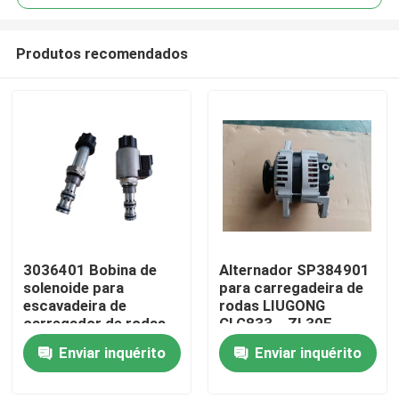
Produtos recomendados
3036401 Bobina de
Alternador SP384901
Casa
solenoide para
para carregadeira de
escavadeira de
rodas LIUGONG
carregador de rodas
CLG833、ZL30E、
Produtos
LIUGONG CLG908D、
ZL30G、ZL30CN、
Enviar inquérito
Enviar inquérito
CLG915D、CLG920D /
CLG835H、
CLG920、CLG922D /
CLG836H、CLG842H
Vídeos
CLG922、CLG225
CLG848H