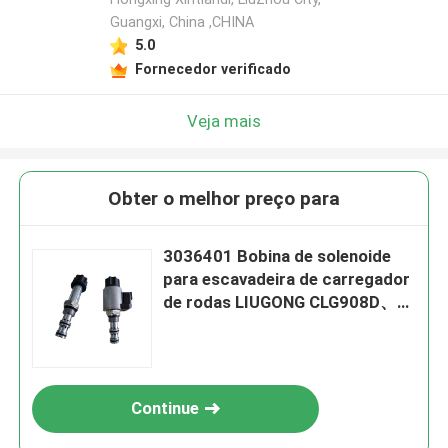
Guangxi, China ,CHINA
5.0
Fornecedor verificado
Veja mais
Obter o melhor preço para
3036401 Bobina de solenoide
para escavadeira de carregador
de rodas LIUGONG CLG908D、
CLG915D、CLG920D / CLG920、
CLG922D / CLG922、CLG225
Continue