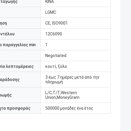
αταγωγής
ΚΙΝΑ
LGMC
ηση
CE, ISO9001
οντέλου
12C6090
 παραγγελίας min
1
Negotiated
ία λεπτομέρειες
κουτί, ξύλο
3 έως 7 ημέρες μετά από την
παράδοσης
πληρωμή
L/C,T/T,Western
ρωμής
Union,MoneyGram
ητα προσφοράς
500000 μονάδες ένα έτος