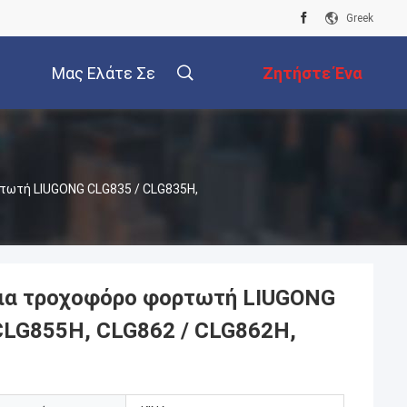
Greek
Μας Ελάτε Σε
Ζητήστε Ένα
Επαφή Με
Απόσπασμα
τωτή LIUGONG CLG835 / CLG835H,
για τροχοφόρο φορτωτή LIUGONG
CLG855H, CLG862 / CLG862H,