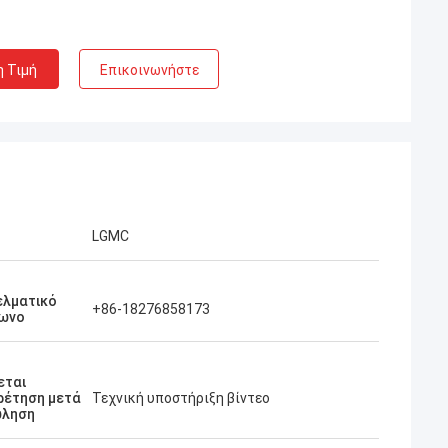
η Τιμή
Επικοινωνήστε
LGMC
ελματικό
+86-18276858173
ωνο
εται
ρέτηση μετά
Τεχνική υποστήριξη βίντεο
ώληση