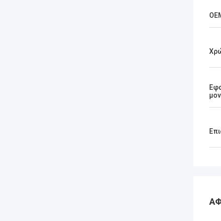
OE
Χρ
Εφ
μο
Επι
ΑΦ