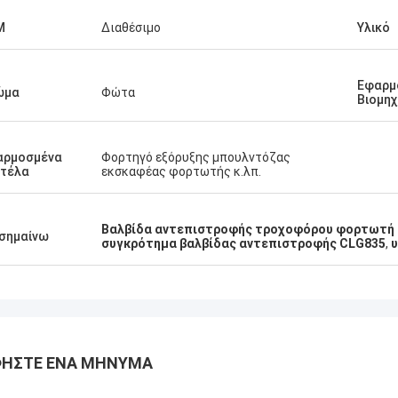
M
Διαθέσιμο
Υλικό
Εφαρμ
ώμα
Φώτα
Βιομηχ
αρμοσμένα
Φορτηγό εξόρυξης μπουλντόζας
ντέλα
εκσκαφέας φορτωτής κ.λπ.
Βαλβίδα αντεπιστροφής τροχοφόρου φορτωτή 
σημαίνω
συγκρότημα βαλβίδας αντεπιστροφής CLG835
,
υ
ΉΣΤΕ ΈΝΑ ΜΉΝΥΜΑ