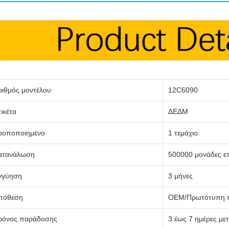
ριθμός μοντέλου
12C6090
ικέτα
ΔΕΔΜ
ροποποιημένο
1 τεμάχιο
ατανάλωση
500000 μονάδες ε
γγύηση
3 μήνες
πόθεση
OEM/Πρωτότυπη π
ρόνος παράδοσης
3 έως 7 ημέρες με