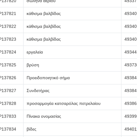
P137820
σωλήνα αερίου
49337
P137821
κάθισμα βαλβίδας
49340
P137822
κάθισμα βαλβίδας
49340
P137823
κάθισμα βαλβίδας
49340
P137824
εργαλεία
49344
P137825
βρύση
49373
P137826
Προειδοποιητικό σήμα
49384
P137827
Συνδετήρας
49384
P137828
προσαρμογέα κατσαρόλας πετρελαίου
49386
P137833
Πίνακα ονομασίας
49399
P137834
βίδες
49401