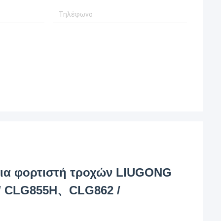
για φορτιστή τροχών LIUGONG
/ CLG855H、CLG862 /