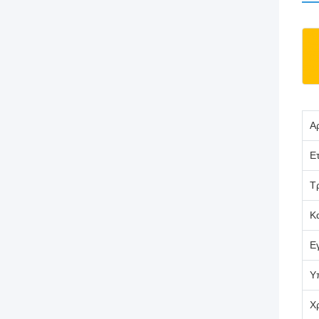
Α
Ετ
Τ
Κ
Ε
Υ
Χ