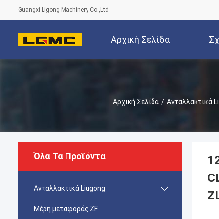
Guangxi Ligong Machinery Co.,Ltd
Αρχική Σελίδα
Σχ
Αρχική Σελίδα
/
Ανταλλακτικά L
Όλα Τα Προϊόντα
1
C
Ανταλλακτικά Liugong
Z
Μέρη μεταφοράς ZF