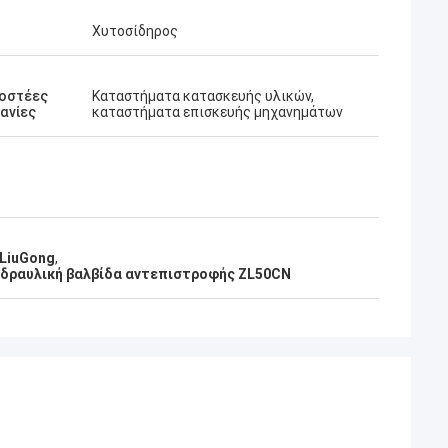
Χυτοσίδηρος
οστέες
Καταστήματα κατασκευής υλικών,
ανίες
καταστήματα επισκευής μηχανημάτων
LiuGong
,
δραυλική βαλβίδα αντεπιστροφής ZL50CN