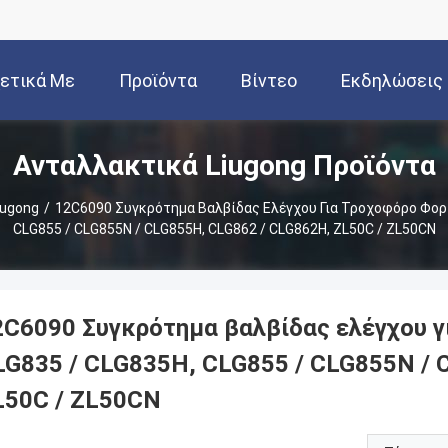
ετικά Με
Προϊόντα
Βίντεο
Εκδηλώσεις
Ανταλλακτικά Liugong Προϊόντα
Εμάς
iugong
/
12C6090 Συγκρότημα Βαλβίδας Ελέγχου Για Τροχοφόρο Φορ
CLG855 / CLG855N / CLG855H, CLG862 / CLG862H, ZL50C / ZL50CN
2C6090 Συγκρότημα βαλβίδας ελέγχου 
LG835 / CLG835H, CLG855 / CLG855N / 
L50C / ZL50CN