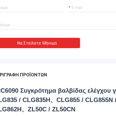
Να Στείλετε Μήνυμα
ΡΙΓΡΑΦΉ ΠΡΟΪΌΝΤΩΝ
2C6090 Συγκρότημα βαλβίδας ελέγχου 
LG835 / CLG835H、CLG855 / CLG855N 
LG862H、ZL50C / ZL50CN