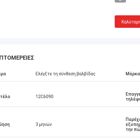
Καλύτερ
ΠΤΟΜΈΡΕΙΕΣ
ομα
Ελέγξτε τη σύνθεση βαλβίδας
Μάρκα
Επαγγ
ντέλο
12C6090
τηλέφ
Παρέχ
ύηση
3 μηνών
εξυπη
την π