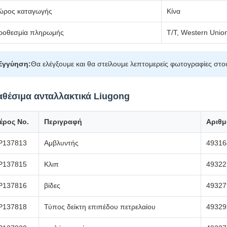
ώρος καταγωγής
Κίνα
ροθεσμία πληρωμής
T/T, Western Unio
Εγγύηση:
Θα ελέγξουμε και θα στείλουμε λεπτομερείς φωτογραφίες στο
αθέσιμα ανταλλακτικά Liugong
έρος Νο.
Περιγραφή
Αριθμ
P137813
Αμβλυντής
49316
P137815
Κλιπ
49322
P137816
βίδες
49327
P137818
Τύπος δείκτη επιπέδου πετρελαίου
49329