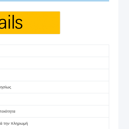
τησίως
οιότητα
τά την πληρωμή