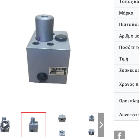
Τόπος κ
Μάρκα
Πιστοποί
Αριθμό μ
Ποσότητα
Τιμή
Συσκευασ
Χρόνος 
Όροι πλη
Δυνατότ