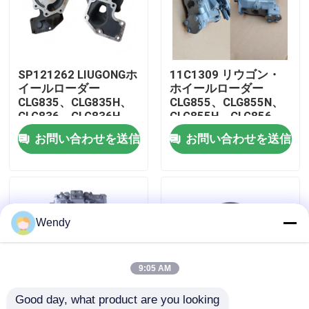
私達について
SP121262 LIUGONGホ
11C1309 リウゴン・
工場旅行
イールローダー
ホイールローダー
CLG835、CLG835H、
CLG855、CLG855N、
CLG836、CLG836H、
CLG855H、CLG856、
品質管理
ZL30E、CLG855、
CLG850H、CLG860H
お問い合わせを送信
お問い合わせを送信
CLG862H、CLG870H
用の冷却ポンプアシ
のための中間フレンズ
私達に連絡しなさい
ニュース
Wendy
場合
9:05 AM
Good day, what product are you looking 
ブログ