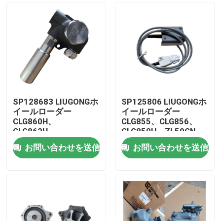
SP128683 LIUGONGホ
SP125806 LIUGONGホ
イールローダー
イールローダー
CLG860H、
CLG855、CLG856、
CLG862H、
CLG850H、ZL50CN、
CLG862N、
ZL50CNX、
お問い合わせを送信
お問い合わせを送信
CLG870H、CLG888、
CLG860H、
家
CLG890H、ZL50CN、
CLG862H、
ZL50CNX用のプライム
CLG862N、
ポンプ
CLG870H、CLG888、
プロダクト
CLG890H用のトランス
ミッション制御ユニッ
ト
ビデオ