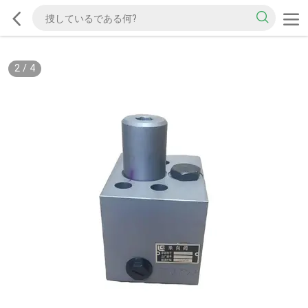
2
/
4