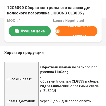
12С6090 Сборка контрольного клапана для
колесного погрузчика LIUGONG CLG835 /
CLG835H、CLG855 / CLG855N / CLG855H、
MOQ：1
Цена：Negotiated
CLG862 / CLG862H、ZL50C / ZL50CN
контактные
Лучшая цена
данные
Характер продукции
Обратный клапан колесного пог
рузчика LiuGong
,
Высокий свет:
обратный клапан CLG835 в сборе
,
гидравлический обратный клапа
н ZL50CN
Время доставки
через 3 до 7 дня после оплаты