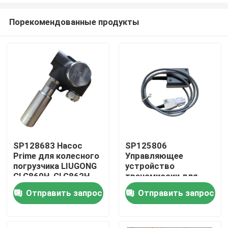
Порекомендованные продукты
SP128683 Насос
SP125806
Prime для колесного
Управляющее
Дом
погрузчика LIUGONG
устройство
CLG860H, CLG862H,
трансмиссии для
CLG862N, CLG870H,
колесного
Отправить запрос
Отправить запрос
Продукты
CLG888, CLG890H,
погрузчика LIUGONG
ZL50CN, ZL50CNX
CLG855、CLG856、
CLG850H、ZL50CN、
Видео
ZL50CNX、