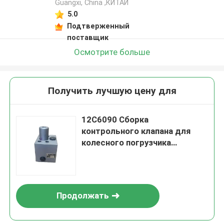
Guangxi, China ,КИТАЙ
5.0
Подтверженный
поставщик
Осмотрите больше
Получить лучшую цену для
12С6090 Сборка
контрольного клапана для
колесного погрузчика
LIUGONG CLG835 / CLG835H、
CLG855 / CLG855N / CLG855H、
CLG862 / CLG862H、ZL50C /
ZL50CN
Продолжать