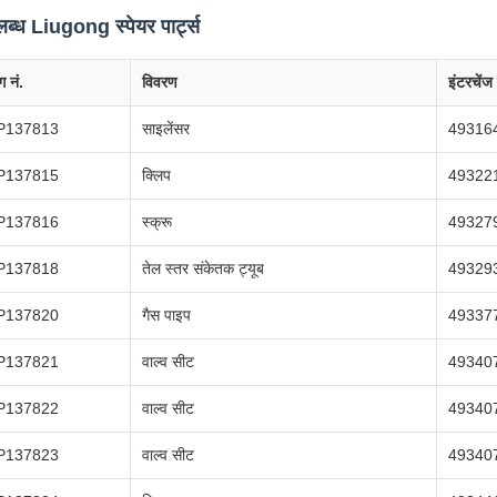
ब्ध Liugong स्पेयर पार्ट्स
ग नं.
विवरण
इंटरचेंज
P137813
साइलेंसर
49316
P137815
क्लिप
49322
P137816
स्क्रू
49327
P137818
तेल स्तर संकेतक ट्यूब
49329
P137820
गैस पाइप
49337
P137821
वाल्व सीट
49340
P137822
वाल्व सीट
49340
P137823
वाल्व सीट
49340