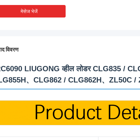
मेसेज भेजें
पाद विवरण
2C6090 LIUGONG व्हील लोडर CLG835 / 
LG855H、CLG862 / CLG862H、ZL50C / ZL50C