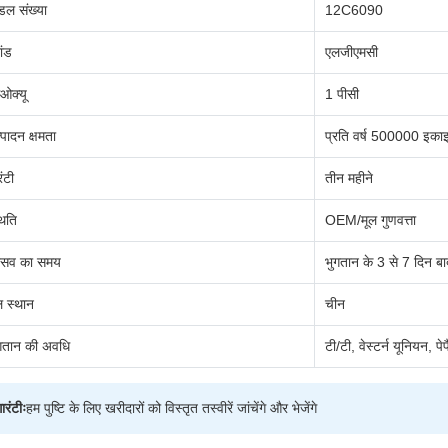
डल संख्या
12C6090
ांड
एलजीएमसी
ओक्यू
1 पीसी
्पादन क्षमता
प्रति वर्ष 500000 इकाइ
रंटी
तीन महीने
थिति
OEM/मूल गुणवत्ता
रसव का समय
भुगतान के 3 से 7 दिन बा
ल स्थान
चीन
गतान की अवधि
टी/टी, वेस्टर्न यूनियन, पे
ारंटीः
हम पुष्टि के लिए खरीदारों को विस्तृत तस्वीरें जांचेंगे और भेजेंगे