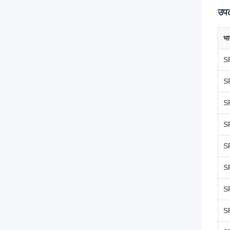
उपल
भा
S
S
S
S
S
S
S
S