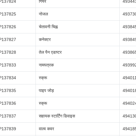
P137824
गियर
49344
P137825
नोजल
49373
P137826
चेतावनी चिह्न
49384
P137827
कनेक्टर
49384
P137828
तेल पैन एडाप्टर
49386
P137833
नामपत्रक
49399
P137834
स्क्रू
49401
P137835
पाइप जोड़
49401
P137836
स्क्रू
49402
P137837
सहायक स्टार्टिंग डिवाइस
49413
P137839
वाल्व कवर
49418