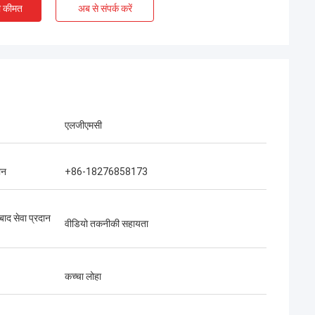
ी कीमत
अब से संपर्क करें
एलजीएमसी
ोन
+86-18276858173
 बाद सेवा प्रदान
वीडियो तकनीकी सहायता
कच्चा लोहा