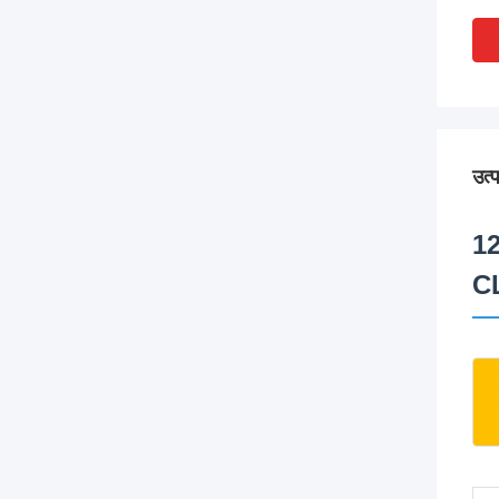
उत्
1
C