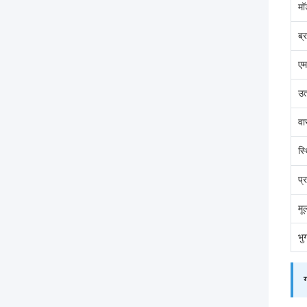
मॉ
ब्र
एम
उत
वा
स्
प्
मू
भु
ग