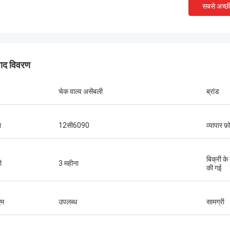
सबसे अच्छ
पाद विवरण
चेक वाल्व असेंबली
ब्रांड
ा
12सी6090
व्यापार फ़
बिक्री के
ी
3 महीना
की गई
म
उपलब्ध
सामग्री