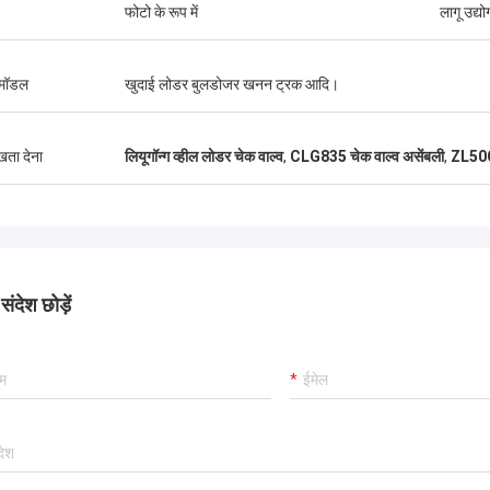
फोटो के रूप में
लागू उद्यो
 मॉडल
खुदाई लोडर बुलडोजर खनन ट्रक आदि।
ुखता देना
लियूगॉन्ग व्हील लोडर चेक वाल्व
,
CLG835 चेक वाल्व असेंबली
,
ZL50CN
ंदेश छोड़ें