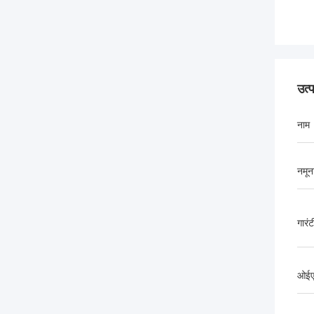
उत्
नाम
नमून
गारंट
ओईए