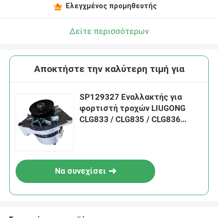
Ελεγχμένος προμηθευτής
Δείτε περισσότερων
Αποκτήστε την καλύτερη τιμή για
SP129327 Εναλλακτής για
φορτιστή τροχών LIUGONG
CLG833 / CLG835 / CLG836
ZL30E / ZL30F / ZL30G
Φορτηγό CLG2030 / CLG2035
Roadroller CLG6032 / CLG6035
Να συνεχίσει