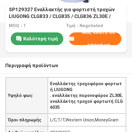
SP129327 Εναλλακτής για φορτιστή τροχών
LIUGONG CLG833 / CLG835 / CLG836 ZL30E /
ZL30F / ZL30G Φορτηγό CLG2030 / CLG2035
MOQ：1
Τιμή：Negotiated
Roadroller CLG6032 / CLG6035
Μας ελάτε σε
Καλύτερη τιμή
επαφή με
Περιγραφή προϊόντων
Εναλλάκτης τροχοφόρου φορτωτ
ή LIUGONG
Υψηλό φως:
,
εναλλάκτης περονοφόρου ZL30E
,
εναλλάκτης τροχού φορτωτή CLG
6035
Όροι πληρωμής
L/C,T/T,Western Union,MoneyGram