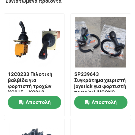
Συνιστώμενα προϊόντα
12C0233 Πιλοτική
SP239643
βαλβίδα για
Συγκρότημα χειριστή
φορτιστή τροχών
joystick για φορτιστή
XG915、XG918、
τροχών LIUGONG
Σπίτι
XG932、XG955、
CLG856H Excavator
Αποστολή
Αποστολή
XG962、XG982
CLG920D、
Αντικειμή
CLG922D、CLG925D
Προϊόντα
ερώτησης
ερώτησης
CLG933E、CLG936D、
CLG939E
Βίντεο