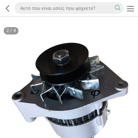
2
/
4