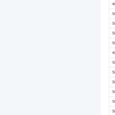
4
S
S
S
S
4
S
S
S
S
S
S