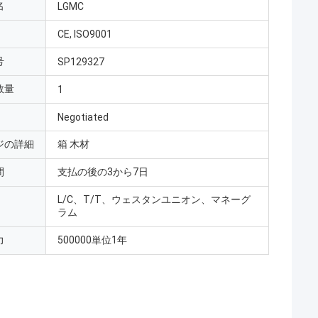
名
LGMC
CE, ISO9001
号
SP129327
数量
1
Negotiated
ジの詳細
箱 木材
間
支払の後の3から7日
L/C、T/T、ウェスタンユニオン、マネーグ
ラム
力
500000単位1年