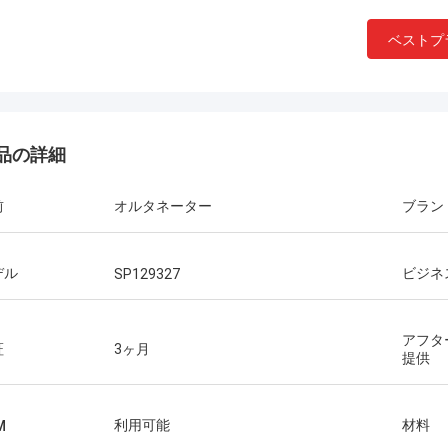
ベストプ
品の詳細
前
オルタネーター
ブラン
デル
ビジネ
SP129327
アフタ
証
3ヶ月
提供
利用可能
材料
M