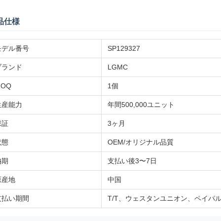
品仕様
モデル番号
SP129327
ブランド
LGMC
MOQ
1個
生産能力
年間500,000ユニット
保証
3ヶ月
状態
OEM/オリジナル品質
納期
支払い後3〜7日
原産地
中国
支払い期間
T/T、ウェスタンユニオン、ペイパ