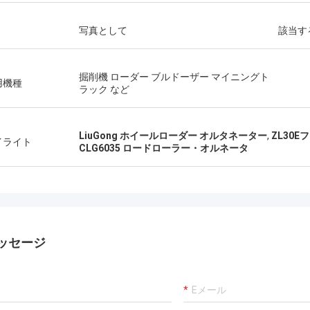
写真として
該当す
掘削機 ローダー ブルドーザー マイニングト
用機種
ラック など
LiuGong ホイールローダー オルタネーター
,
ZL30
イライト
CLG6035 ロードローラー・オルネータ
ッセージ