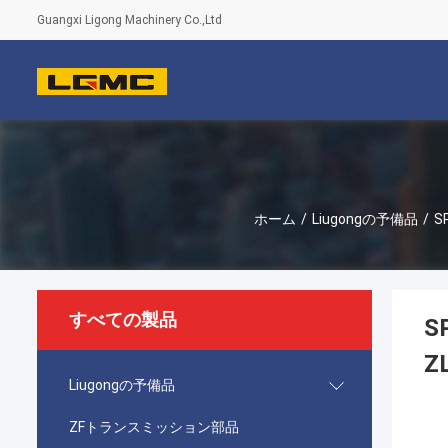
Guangxi Ligong Machinery Co.,Ltd
ホーム
/
Liugongの予備品
/
S
すべての製品
S
Z
Liugongの予備品
ZFトランスミッション部品