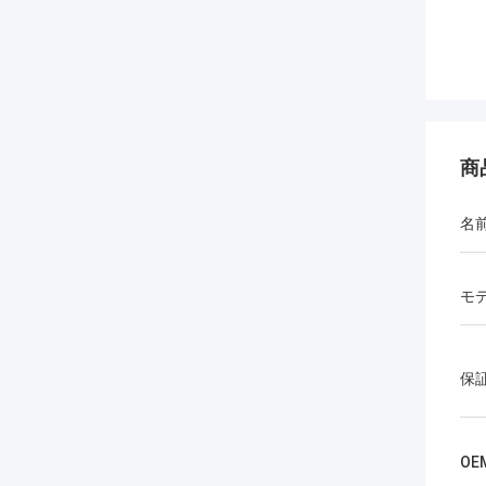
商
名
モ
保
OE