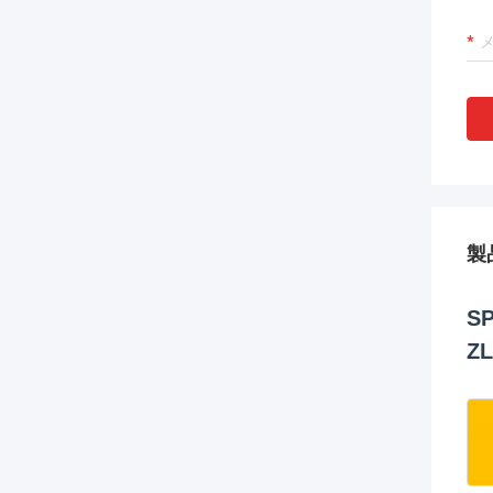
製
S
Z