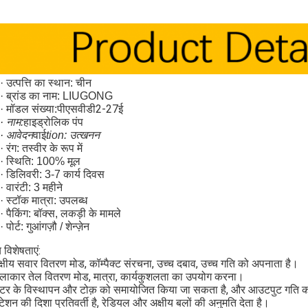
· उत्पत्ति का स्थान: चीन
· ब्रांड का नाम: LIUGONG
पीएसवीडी2-27ई
· मॉडल संख्या:
हाइड्रोलिक पंप
· नाम:
वाई
· आवेदन
tion: उत्खनन
· रंग: तस्वीर के रूप में
· स्थिति: 100% मूल
· डिलिवरी: 3-7 कार्य दिवस
· वारंटी: 3 महीने
· स्टॉक मात्रा: उपलब्ध
· पैकिंग: बॉक्स, लकड़ी के मामले
· पोर्ट: गुआंगज़ौ / शेन्ज़ेन
य विशेषताएं:
क्षीय सवार वितरण मोड, कॉम्पैक्ट संरचना, उच्च दबाव, उच्च गति को अपनाता है।
ोलाकार तेल वितरण मोड, मात्रा, कार्यकुशलता का उपयोग करना।
ोटर के विस्थापन और टोक़ को समायोजित किया जा सकता है, और आउटपुट गति क
टेशन की दिशा प्रतिवर्ती है, रेडियल और अक्षीय बलों की अनुमति देता है।