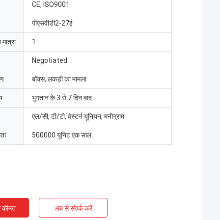
CE, ISO9001
पीएसवीडी2-27ई
 मात्रा
1
Negotiated
रण
बॉक्स, लकड़ी का मामला
य
भुगतान के 3 से 7 दिन बाद
एल/सी, टी/टी, वेस्टर्न यूनियन, मनीग्राम
मता
500000 यूनिट एक साल
ी कीमत
अब से संपर्क करें