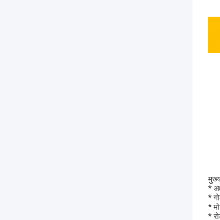
मुख्
* अ
* ग
* म
* रो