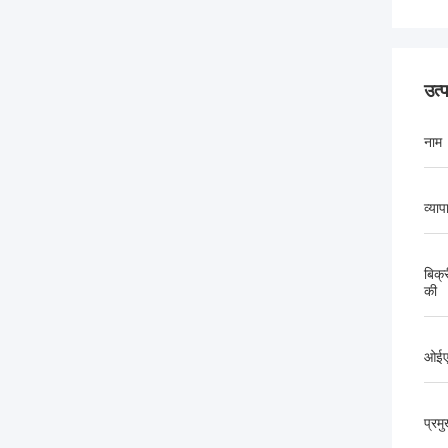
उत्
नाम
व्याप
बिक्र
की
ओईए
प्रम