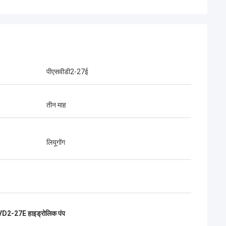
पीएसवीडी2-27ई
तीन माह
लियूगोंग
D2-27E हाइड्रोलिक पंप