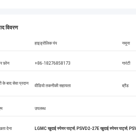
पाद विवरण
हाइड्रोलिक पंप
नमूना
ार फ़ोन
+86-18276858173
गारंटी
ी के बाद सेवा प्रदान
वीडियो तकनीकी सहायता
ब्रैंड
म
उपलब्ध
ुखता देना
LGMC खुदाई स्पेयर पार्ट्स
,
PSVD2-27E खुदाई स्पेयर पार्ट्स
,
PSV