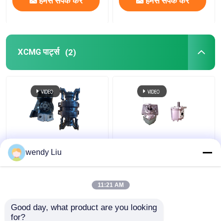
हमसे संपर्क करें
हमसे संपर्क करें
XCMG पार्ट्स
(2)
XCMG 252115313
एक्ससीएमजी 803092152
wendy Liu
LIUGONG व्हील लोडर
व्हील लोडर LW300FN、
CLG835、CLG836
LW300F、LW300K、
CLG850H、CLG855N、
LW300KN、LW300KL、
11:21 AM
CLG856 CLG870H के लिए
ZL30G के लिए गियर पंप
सबसे अच्छी कीमत
सबसे अच्छी कीमत
समर्थन सीट
Good day, what product are you looking 
for?