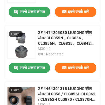
LG855N
सबसे अच्छी कीमत
हमसे संपर्क करें
हमारे बारे में
कारखाना भ्रमण
ZF.4474205080 LIUGONG व्हील
लोडर CLG855N、CLG856、
गुणवत्ता नियंत्रण
CLG856H、CLG835、CLG842
ट्रांसमिशन 4WG180/4WG200 के लिए
MOQ：1
रिंग गियर
मूल्य：Negotiated
संपर्क करें
सबसे अच्छी कीमत
हमसे संपर्क करें
समाचार
मामलों
ZF.4464301318 LIUGONG व्हील
लोडर CLG856 / CLG856H CLG862
/ CLG862H CLG870 / CLG870H
ब्लॉग
CLG50D ट्रांसमिशन 4WG180 &
MOQ：1