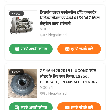
लिउगोंग लोडर एक्सेसरीज टॉर्क कनवर्टर
सिलेंडर डीजल पंप 4644159347 शिफ्ट
कंट्रोल वाल्व असेंबली
MOQ：1
मूल्य：Negotiated
सबसे अच्छी कीमत
हमसे संपर्क करें
ZF.4644252019 LIUGONG व्हील
लोडर के लिए स्पर गियरCLG856、
CLG856H、CLG856H、CLG862、
CLG862H、CLG870H ट्रांसमिशन
MOQ：1
6WG200、4WG200
मूल्य：Negotiated
सबसे अच्छी कीमत
हमसे संपर्क करें