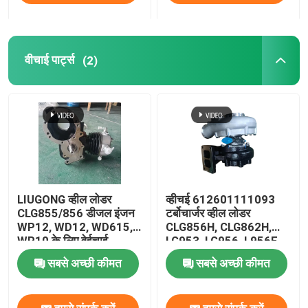
वीचाई पार्ट्स
(2)
LIUGONG व्हील लोडर
व्हीचई 612601111093
CLG855/856 डीजल इंजन
टर्बोचार्जर व्हील लोडर
WP12, WD12, WD615,
CLG856H, CLG862H,
WP10 के लिए वेईचाई
LG953, LG956, L956F,
612600130430 एयर
LW500FV, LW500HV,
सबसे अच्छी कीमत
सबसे अच्छी कीमत
कंप्रेसर
SEM655D मोटर ग्रेडर
XS262J, CLG6626 के
लिए