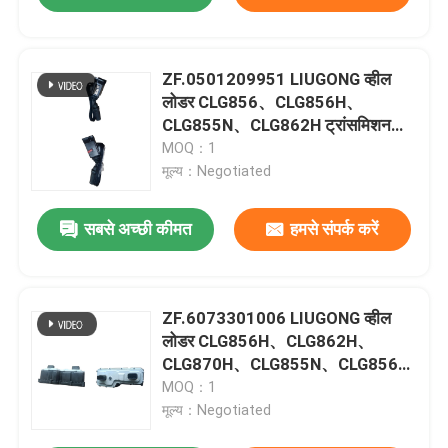
ZF.0501209951 LIUGONG व्हील
लोडर CLG856、CLG856H、
CLG855N、CLG862H ट्रांसमिशन
4WG160、4WG180、4WG200 के
MOQ：1
लिए गियर शाफ्ट हैंडल
मूल्य：Negotiated
सबसे अच्छी कीमत
हमसे संपर्क करें
ZF.6073301006 LIUGONG व्हील
लोडर CLG856H、CLG862H、
CLG870H、CLG855N、CLG856、
CLG860 SEM655D、SEM656D
MOQ：1
LW500FV、LW500KN LG956F、
मूल्य：Negotiated
LG958F के लिए नियंत्रण इकाई