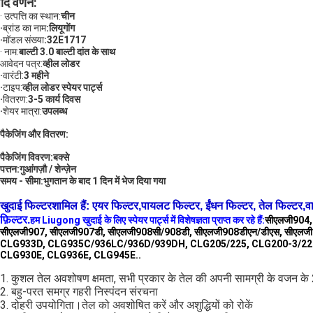
ाद वर्णन:
· उत्पत्ति का स्थान:
चीन
·
ब्रांड का नाम
:
लियूगोंग
·
मॉडल संख्या
:32E1717
· नाम:
बाल्टी 3.0 बाल्टी दांत के साथ
आवेदन पत्र:
व्हील लोडर
·
वारंटी:
3 महीने
·
टाइप:
व्हील लोडर स्पेयर पार्ट्स
·
वितरण:
3-5 कार्य दिवस
·
शेयर मात्रा:
उपलब्ध
पैकेजिंग और वितरण:
पैकेजिंग विवरण:
बक्से
पत्तन:
गुआंगज़ौ / शेन्ज़ेन
समय - सीमा:
भुगतान के बाद 1 दिन में भेज दिया गया
खुदाई फिल्टर
शामिल हैं: एयर फिल्टर,
पायलट फिल्टर, ईंधन फिल्टर, तेल फिल्टर
,
व
फ़िल्टर
.
हम Liugong खुदाई के लिए स्पेयर पार्ट्स में विशेषज्ञता प्राप्त कर रहे हैं:
सीएलजी904,
सीएलजी907, सीएलजी907डी, सीएलजी908सी/908डी, सीएलजी908डीएन/डीएस, सीएलजी
CLG933D, CLG935C/936LC/936D/939DH, CLG205/225, CLG200-3/220
CLG930E, CLG936E, CLG945E..
1. कुशल तेल अवशोषण क्षमता, सभी प्रकार के तेल की अपनी सामग्री के वजन के
2. बहु-परत समग्र गहरी निस्पंदन संरचना
3. दोहरी उपयोगिता।तेल को अवशोषित करें और अशुद्धियों को रोकें