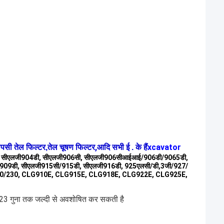
तेल चूषण फिल्टर,
xcavator
ापसी तेल फिल्टर,
आदि सभी ई . के हैं
 सीएलजी904डी, सीएलजी906सी, सीएलजी906सीआईआई/906डी/9065डी,
909डी, सीएलजी915सी/915डी, सीएलजी916डी, 925एलसी/डी,3जी/927/
/230, CLG910E, CLG915E, CLG918E, CLG922E, CLG925E,
 23 गुना तक जल्दी से अवशोषित कर सकती है