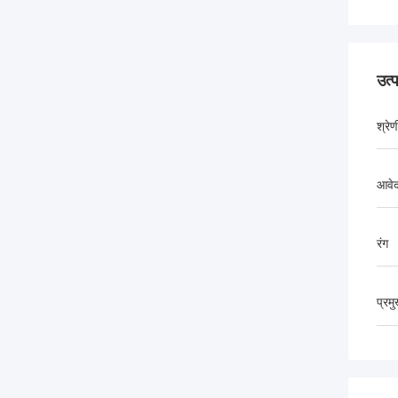
उत्
श्रेण
आवेद
रंग
प्रम