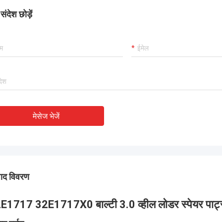
ंदेश छोड़ें
मेसेज भेजें
पाद विवरण
E1717 32E1717X0 बाल्टी 3.0 व्हील लोडर स्पेयर पार्ट्स क