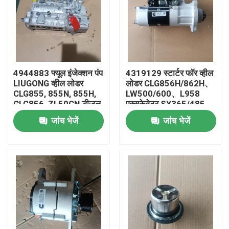
4944883 फ्यूल इंजेक्शन पंप
4319129 स्टार्टर फॉर व्हील
LIUGONG व्हील लोडर
लोडर CLG856H/862H、
CLG855, 855N, 855H,
LW500/600、L958
CLG856, ZL50CN डीजल
एक्सकेवेटर SY365/485、
इंजन असेंबली 6BT5.9,
CLG936/950 डीजल इंजन
जांच भेजें
जांच भेजें
6BTA5.9 के लिए
Assy ISM11 / QSM11
घर
उत्पादों
वीडियो