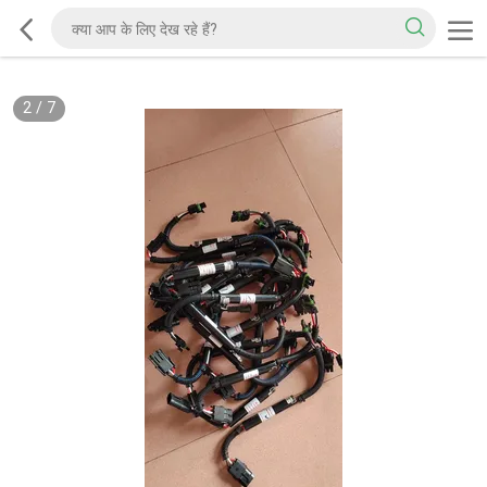
2
/
7