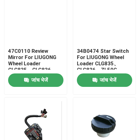
47C0110 Review
34B0474 Star Switch
Mirror For LIUGONG
For LIUGONG Wheel
Wheel Loader
Loader CLG835、
CLG835、CLG836
CLG836、ZL50C、
CLG850H、
ZL50CN Forklift
जांच भेजें
जांच भेजें
CLG855N、CLG856
CPCD20、CPCD25、
CLG870H
CPD20、CPD25
घर
उत्पादों
वीडियो