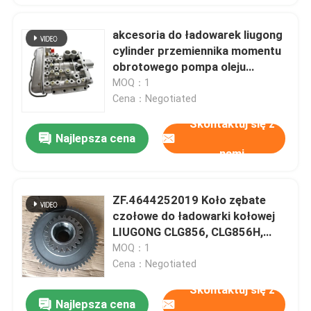
akcesoria do ładowarek liugong
cylinder przemiennika momentu
obrotowego pompa oleju
napędowego 4644159347
MOQ：1
zespół zaworu sterującego
Cena：Negotiated
zmianą biegów
Skontaktuj się z
Najlepsza cena
nami
ZF.4644252019 Koło zębate
czołowe do ładowarki kołowej
LIUGONG CLG856, CLG856H,
CLG856H, CLG862, CLG862H,
MOQ：1
CLG870H Skrzynia biegów
Cena：Negotiated
6WG200, 4WG200
Skontaktuj się z
Najlepsza cena