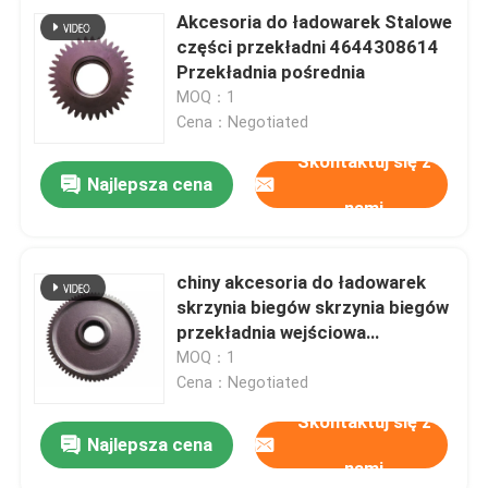
Akcesoria do ładowarek Stalowe
części przekładni 4644308614
Przekładnia pośrednia
MOQ：1
Cena：Negotiated
Skontaktuj się z
Najlepsza cena
nami
chiny akcesoria do ładowarek
skrzynia biegów skrzynia biegów
przekładnia wejściowa
4644311117 przekładnia
MOQ：1
wejściowa
Cena：Negotiated
Skontaktuj się z
Najlepsza cena
nami