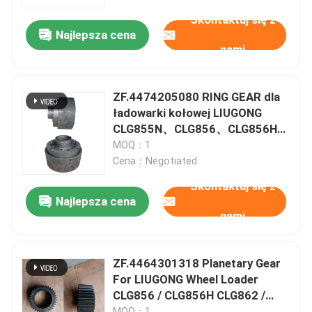
LG956 LG855B、LG855N
Skontaktuj się z
Najlepsza cena
O nas
nami
Wycieczka po fabryce
ZF.4474205080 RING GEAR dla
ładowarki kołowej LIUGONG
Kontrola jakości
CLG855N、CLG856、CLG856H、
CLG835、CLG842 Przekaz
MOQ：1
4WG180/4WG200
Cena：Negotiated
Skontaktuj się z nami
Skontaktuj się z
Najlepsza cena
nami
Aktualności
Sprawy
ZF.4464301318 Planetary Gear
For LIUGONG Wheel Loader
CLG856 / CLG856H CLG862 /
Blog
CLG862H CLG870 / CLG870H
MOQ：1