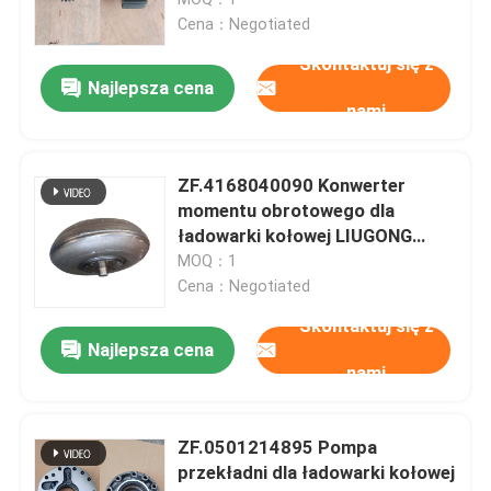
CLG50D Transmission 4WG180 &
Cena：Negotiated
4WG200 Series
Poprosić o wycenę
Skontaktuj się z
Najlepsza cena
nami
Części zamienne Liugong
ZF.4168040090 Konwerter
Części przekładni ZF
momentu obrotowego dla
ładowarki kołowej LIUGONG
CLG856H、CLG862H、
MOQ：1
Części silnika CUMMINS
CLG870H、CLG886H Przekaz
Cena：Negotiated
4WG200、4WG210、4BP230
Skontaktuj się z
Pozostałe części taśm
Najlepsza cena
nami
Części Weichai
ZF.0501214895 Pompa
przekładni dla ładowarki kołowej
Części XCMG