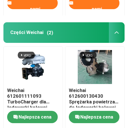
nami
nami
Części Weichai
(2)
Weichai
Weichai
612601111093
612600130430
TurboCharger dla
Sprężarka powietrza
ładowarki kołowej
do ładowarki kołowej
CLG856H、CLG862H、
LIUGONG CLG855/856
Najlepsza cena
Najlepsza cena
LG953、LG956、
Silnik wysokoprężny
L956F、LW500FV、
WP12、WD12、