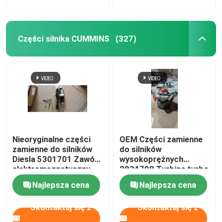
Części silnika CUMMINS
(327)
Nieoryginalne części
OEM Części zamienne
zamienne do silników
do silników
Diesla 5301701 Zawór
wysokoprężnych
elektromagnetyczny
2834798 Turbina turbo
pompy paliwa
Najlepsza cena
Najlepsza cena
Skontaktuj się z
Skontaktuj się z