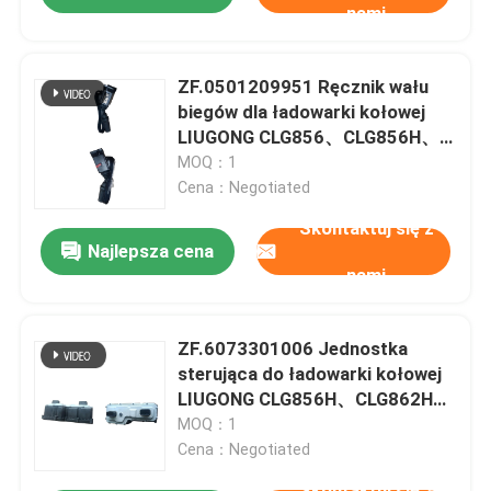
nami
ZF.0501209951 Ręcznik wału
biegów dla ładowarki kołowej
LIUGONG CLG856、CLG856H、
CLG855N、CLG862H Przekaz
MOQ：1
4WG160、4WG180、4WG200
Cena：Negotiated
Skontaktuj się z
Najlepsza cena
nami
ZF.6073301006 Jednostka
sterująca do ładowarki kołowej
LIUGONG CLG856H、CLG862H、
CLG870H、CLG855N、CLG856、
MOQ：1
CLG860 SEM655D、SEM656D
Cena：Negotiated
LW500FV、LW500KN LG956F、
Skontaktuj się z