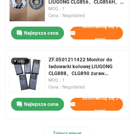
LIUGONG CLG856、CLG856H、
CLG862、CLG870 Przekaz
MOQ：1
części SDLG
4WG180 4WG200 6WG180
Cena：Negotiated
3WG190
Skontaktuj się z
Najlepsza cena
Części szantui
nami
Zespół silnika i skrzyni biegów
ZF.0501211422 Monitor do
ładowarki kołowej LIUGONG
CLG888、CLG890 żuraw
QY25K、QY50K XGC85、
MOQ：1
XGC130、XGC220
Cena：Negotiated
Skontaktuj się z
Najlepsza cena
nami
Zobacz więcej