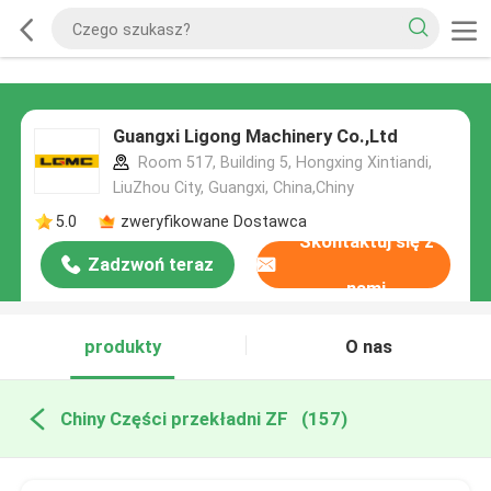
Guangxi Ligong Machinery Co.,Ltd
Room 517, Building 5, Hongxing Xintiandi,
LiuZhou City, Guangxi, China,Chiny
5.0
zweryfikowane Dostawca
Skontaktuj się z
Zadzwoń teraz
nami
produkty
O nas
Chiny Części przekładni ZF
(157)