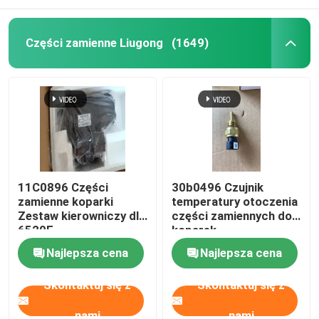
Części zamienne Liugong
(1649)
11C0896 Części
30b0496 Czujnik
zamienne koparki
temperatury otoczenia
Zestaw kierowniczy dla
części zamiennych do
6520E
koparek
Najlepsza cena
Najlepsza cena
Skontaktuj się z
Skontaktuj się z
nami
nami