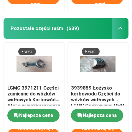
nami
nami
Pozostałe części taśm
(639)
LGMC 3971211 Części
3939859 Łożysko
zamienne do wózków
korbowodu Części do
widłowych Korbowód
wózków widłowych
Stal o wysokiej precyzji
LGMC Opakowanie OEM
45
Najlepsza cena
Najlepsza cena
Skontaktuj się z
Skontaktuj się z