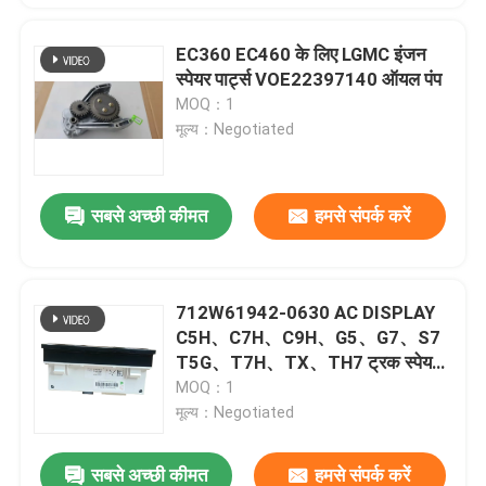
EC360 EC460 के लिए LGMC इंजन
स्पेयर पार्ट्स VOE22397140 ऑयल पंप
MOQ：1
मूल्य：Negotiated
सबसे अच्छी कीमत
हमसे संपर्क करें
712W61942-0630 AC DISPLAY
C5H、C7H、C9H、G5、G7、S7
T5G、T7H、TX、TH7 ट्रक स्पेयर
पार्ट्स के लिए
MOQ：1
मूल्य：Negotiated
सबसे अच्छी कीमत
हमसे संपर्क करें