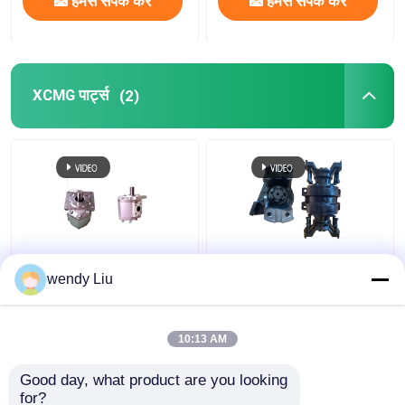
हमसे संपर्क करें
हमसे संपर्क करें
XCMG पार्ट्स
(2)
एक्ससीएमजी 803092152
XCMG 252115313
wendy Liu
व्हील लोडर LW300FN、
LIUGONG व्हील लोडर
LW300F、LW300K、
CLG835、CLG836
LW300KN、LW300KL、
CLG850H、CLG855N、
10:13 AM
ZL30G के लिए गियर पंप
CLG856 CLG870H के लिए
सबसे अच्छी कीमत
सबसे अच्छी कीमत
समर्थन सीट
Good day, what product are you looking 
for?