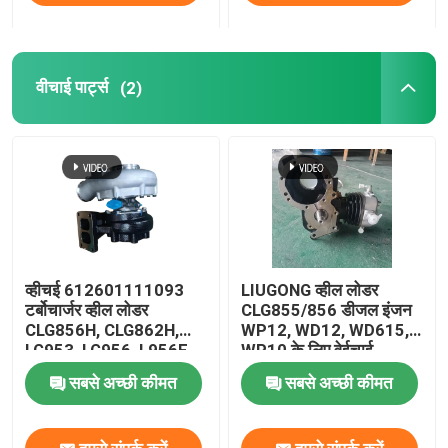
वीचाई पार्ट्स
(2)
व्हीचई 612601111093
LIUGONG व्हील लोडर
टर्बोचार्जर व्हील लोडर
CLG855/856 डीजल इंजन
CLG856H, CLG862H,
WP12, WD12, WD615,
LG953, LG956, L956F,
WP10 के लिए वेईचाई
LW500FV, LW500HV,
612600130430 एयर
सबसे अच्छी कीमत
सबसे अच्छी कीमत
SEM655D मोटर ग्रेडर
कंप्रेसर
XS262J, CLG6626 के
लिए