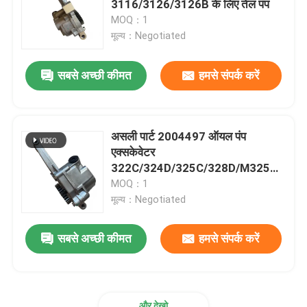
3116/3126/3126B के लिए तेल पंप
MOQ：1
एसडीएलजी भागों
मूल्य：Negotiated
सबसे अच्छी कीमत
हमसे संपर्क करें
शांतुई पार्ट्स
इंजन और ट्रांसमिशन एसी
असली पार्ट 2004497 ऑयल पंप
एक्सकेवेटर
322C/324D/325C/328D/M325D
इंजन 3116/3126/3126B/3126E के
MOQ：1
लिए
मूल्य：Negotiated
सबसे अच्छी कीमत
हमसे संपर्क करें
और देखो