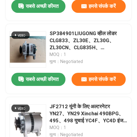
सबसे अच्छी कीमत
हमसे संपर्क करें
SP384901LIUGONG व्हील लोडर
CLG833、ZL30E、ZL30G、
ZL30CN、CLG835H、
CLG836H、CLG842H CLG848H के
MOQ：1
लिए अल्टरनेटर
मूल्य：Negotiated
सबसे अच्छी कीमत
हमसे संपर्क करें
घर
JF2712 यूंनी के लिए अल्टरनेटर
YN27、YN29 Xinchai 490BPG、
उत्पादों
495、498 युचाई YC4F、YC4D इंजन
स्पेयर पार्ट
MOQ：1
वीडियो
मूल्य：Negotiated