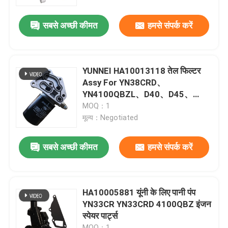
सबसे अच्छी कीमत
हमसे संपर्क करें
हमारे बारे में
कारखाना भ्रमण
YUNNEI HA10013118 तेल फिल्टर
Assy For YN38CRD、
गुणवत्ता नियंत्रण
YN4100QBZL、D40、D45、
4102QB इंजन स्पेयर पार्ट्स
MOQ：1
मूल्य：Negotiated
संपर्क करें
सबसे अच्छी कीमत
हमसे संपर्क करें
समाचार
मामलों
HA10005881 यूंनी के लिए पानी पंप
YN33CR YN33CRD 4100QBZ इंजन
स्पेयर पार्ट्स
ब्लॉग
MOQ：1