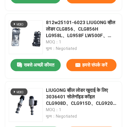
812w25101-6023 LIUGONG व्हील
लोडर CLG856、CLG856H
LG958L、LG958F LW500F、
LW500K XG951、XG953
MOQ：1
SEM658、SEM659 के लिए बाएं
मूल्य：Negotiated
हेडलाइट असेंबली
सबसे अच्छी कीमत
हमसे संपर्क करें
LIUGONG व्हील लोडर खुदाई के लिए
3036401 सोलेनॉइड कॉइल
CLG908D、CLG915D、CLG920D
/ CLG920、CLG922D / CLG922、
MOQ：1
CLG225
मूल्य：Negotiated