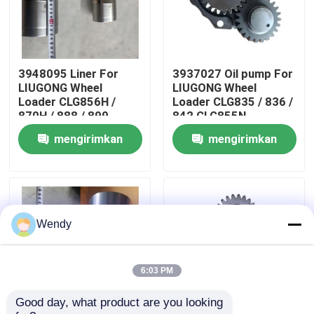
Tentang kami
3948095 Liner For
3937027 Oil pump For
Tur Pabrik
LIUGONG Wheel
LIUGONG Wheel
Loader CLG856H /
Loader CLG835 / 836 /
870H / 888 / 899
842 CLG855N
Kontrol kualitas
Excavator 939E/945E
Excavator 908C /
mengirimkan
mengirimkan
Engine 6CT8.3 /
910E / 915D Engine
6CTA8.3 / 6CTAA8.3
QSB3.9 / ISB4.5
permintaan
permintaan
Hubungi kami
Berita
Wendy
Kasus
6:03 PM
Good day, what product are you looking 
Blog