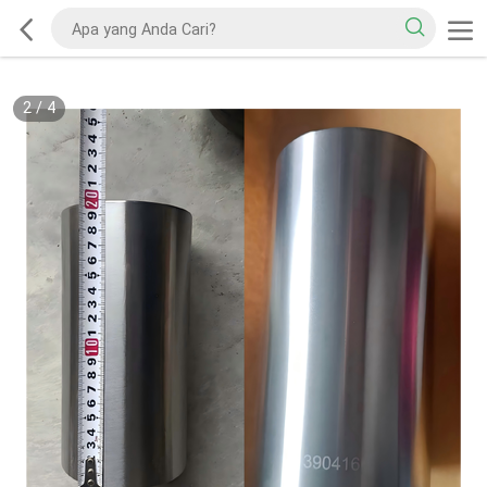
2
/
4