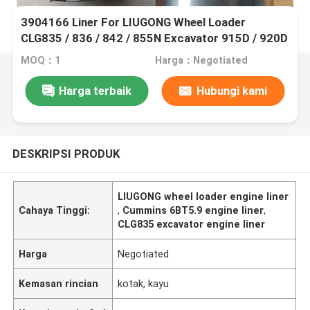
3904166 Liner For LIUGONG Wheel Loader
CLG835 / 836 / 842 / 855N Excavator 915D / 920D
/ 922D Roadroller 618/620 Engine 6BT5.9 /
MOQ：1
Harga：Negotiated
6BTA5.9 / 6BTAA5.9
Harga terbaik
Hubungi kami
DESKRIPSI PRODUK
LIUGONG wheel loader engine liner
Cahaya Tinggi:
,
Cummins 6BT5.9 engine liner
,
CLG835 excavator engine liner
Harga
Negotiated
Kemasan rincian
kotak, kayu