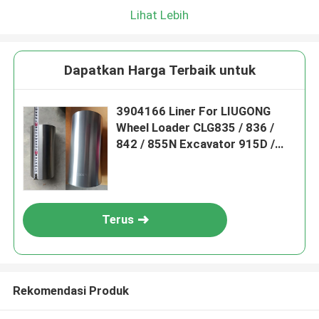
Lihat Lebih
Dapatkan Harga Terbaik untuk
3904166 Liner For LIUGONG
Wheel Loader CLG835 / 836 /
842 / 855N Excavator 915D /
920D / 922D Roadroller 618/620
Engine 6BT5.9 / 6BTA5.9 /
6BTAA5.9
Terus
Rekomendasi Produk