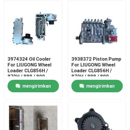
3974324 Oil Cooler
3938372 Piston Pump
For LIUGONG Wheel
For LIUGONG Wheel
Loader CLG856H /
Loader CLG856H /
870H / 888 / 899
870H / 888 / 899
Engine 6CT8.3 /
Excavator 925D /
mengirimkan
mengirimkan
6CTA8.3 ISL9 / QSL9
930D / 936D Engine
Rumah
6D114 QSC8.3
permintaan
permintaan
Produk
Video