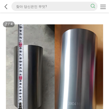
2
/
4