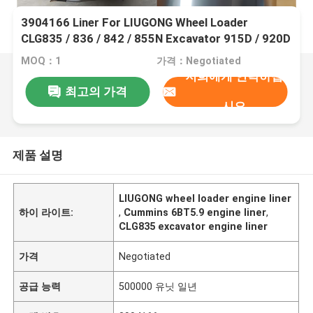
3904166 Liner For LIUGONG Wheel Loader
CLG835 / 836 / 842 / 855N Excavator 915D / 920D
/ 922D Roadroller 618/620 Engine 6BT5.9 /
MOQ：1
가격：Negotiated
6BTA5.9 / 6BTAA5.9
저희에게 연락하십
최고의 가격
시오
제품 설명
LIUGONG wheel loader engine liner
하이 라이트:
,
Cummins 6BT5.9 engine liner
,
CLG835 excavator engine liner
가격
Negotiated
공급 능력
500000 유닛 일년