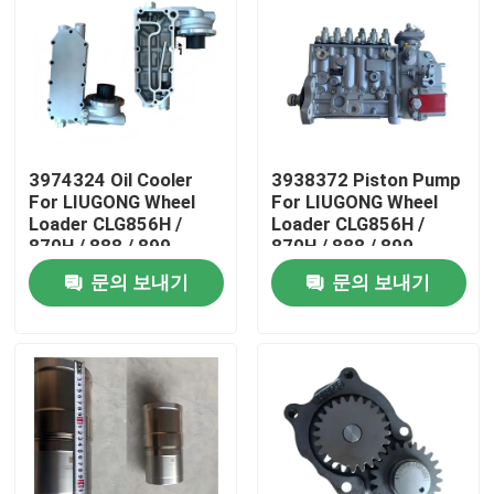
3974324 Oil Cooler
3938372 Piston Pump
For LIUGONG Wheel
For LIUGONG Wheel
Loader CLG856H /
Loader CLG856H /
870H / 888 / 899
870H / 888 / 899
Engine 6CT8.3 /
Excavator 925D /
문의 보내기
문의 보내기
6CTA8.3 ISL9 / QSL9
930D / 936D Engine
6D114 QSC8.3
집
제품
화면