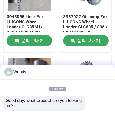
우리에 대하여
3948095 Liner For
3937027 Oil pump For
LIUGONG Wheel
LIUGONG Wheel
Loader CLG856H /
Loader CLG835 / 836 /
공장 여행
870H / 888 / 899
842 CLG855N
Excavator 939E/945E
Excavator 908C /
문의 보내기
문의 보내기
Engine 6CT8.3 /
910E / 915D Engine
품질 관리
6CTA8.3 / 6CTAA8.3
QSB3.9 / ISB4.5
연락주세요
Wendy
뉴스
3:54 PM
경우
Good day, what product are you looking 
for?
3904166 Liner For
3800828 LIUGONG 휠
LIUGONG Wheel
로더 CLG856 / 856H /
블로그