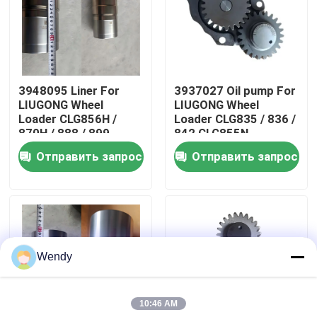
О нас
Путешествие фабрики
3948095 Liner For
3937027 Oil pump For
LIUGONG Wheel
LIUGONG Wheel
Loader CLG856H /
Loader CLG835 / 836 /
Проверка качества
870H / 888 / 899
842 CLG855N
Excavator 939E/945E
Excavator 908C /
Отправить запрос
Отправить запрос
Engine 6CT8.3 /
910E / 915D Engine
Свяжитесь мы
6CTA8.3 / 6CTAA8.3
QSB3.9 / ISB4.5
Новости
Wendy
Случаи
10:46 AM
Блог