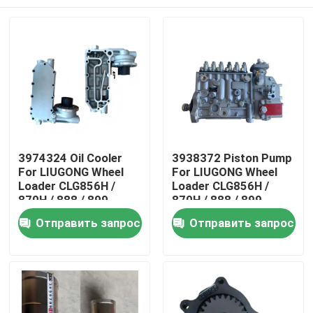
3974324 Oil Cooler
3938372 Piston Pump
For LIUGONG Wheel
For LIUGONG Wheel
Loader CLG856H /
Loader CLG856H /
870H / 888 / 899
870H / 888 / 899
Engine 6CT8.3 /
Excavator 925D /
Дом
Отправить запрос
Отправить запрос
6CTA8.3 ISL9 / QSL9
930D / 936D Engine
6D114 QSC8.3
Продукты
Видео