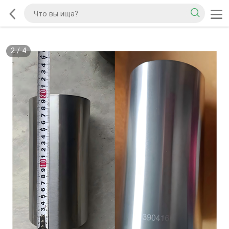
2
/
4