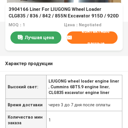
3904166 Liner For LIUGONG Wheel Loader
CLG835 / 836 / 842 / 855N Excavator 915D / 920D
/ 922D Roadroller 618/620 Engine 6BT5.9 /
MOQ：1
Цена：Negotiated
6BTA5.9 / 6BTAA5.9
контактные
Лучшая цена
данные
Характер продукции
LIUGONG wheel loader engine liner
Высокий свет:
,
Cummins 6BT5.9 engine liner
,
CLG835 excavator engine liner
Время доставки
через 3 до 7 дня после оплаты
Количество мин
1
заказа