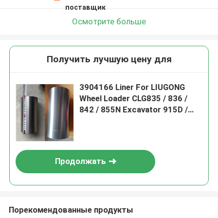
поставщик
Осмотрите больше
Получить лучшую цену для
3904166 Liner For LIUGONG
Wheel Loader CLG835 / 836 /
842 / 855N Excavator 915D /
920D / 922D Roadroller 618/620
Engine 6BT5.9 / 6BTA5.9 /
6BTAA5.9
Продолжать
Порекомендованные продукты