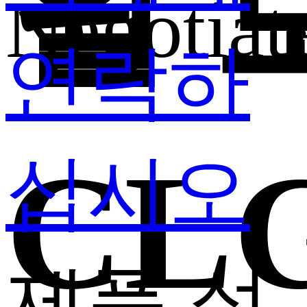
휠 
Negotiat
연락하
CL
십시오
제품 설