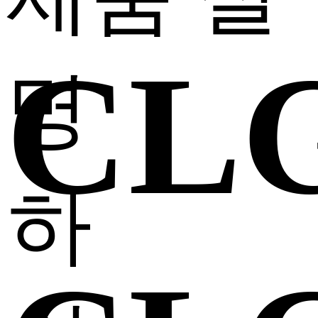
CL
명
하