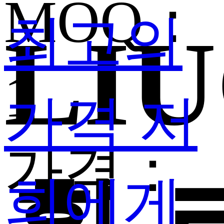
MOQ：
최고의
LI
1
가격
저
가격：
희에게