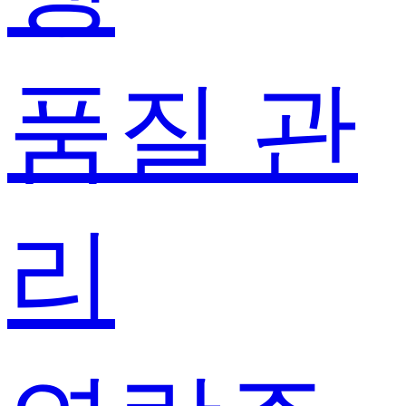
품질 관
리