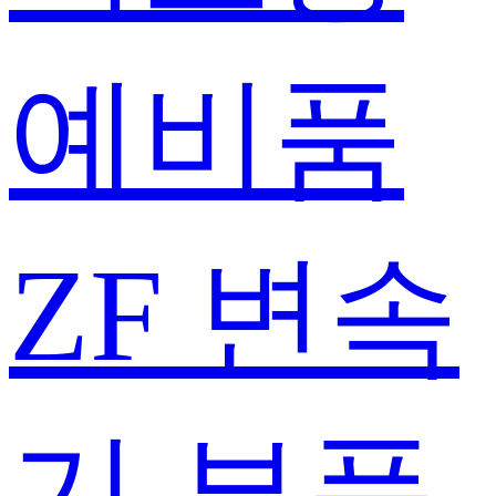
예비품
ZF 변속
기 부품