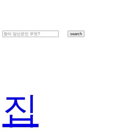
search
집