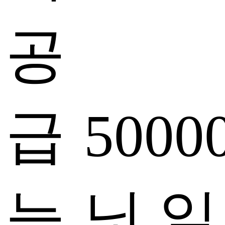
공
급
5000
능
닛 