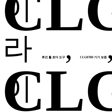
CL
이
라
,
류건 휠 로더 도구
CLG870H 기기 보증
CL
이