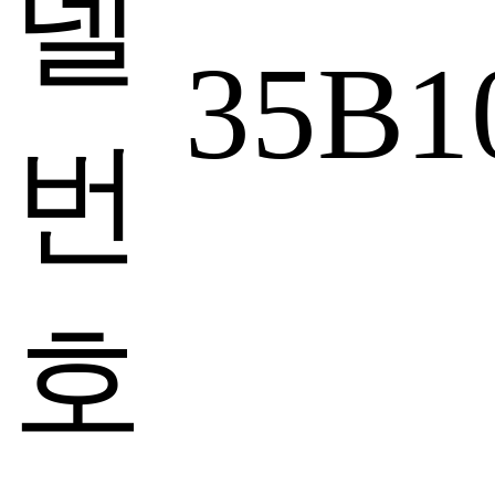
델
35B1
번
호