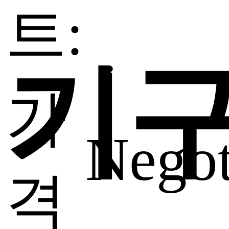
트:
기
가
Negot
격