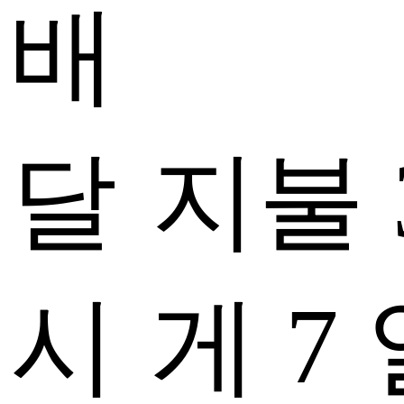
배
달
지불 
시
게 7