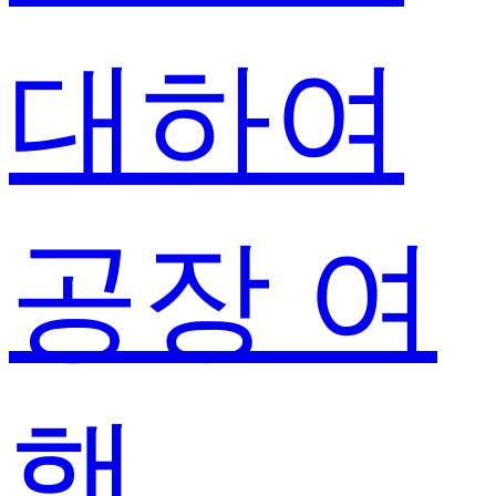
대하여
공장 여
행